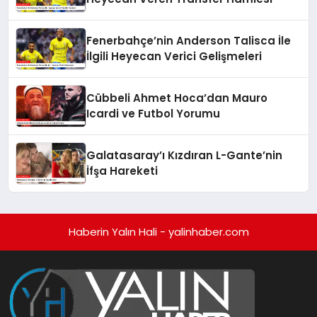
Fenerbahçe’nin Anderson Talisca İle
İlgili Heyecan Verici Gelişmeleri
Cübbeli Ahmet Hoca’dan Mauro
Icardi ve Futbol Yorumu
Galatasaray’ı Kızdıran L-Gante’nin
İfşa Hareketi
Haberin Yalın Hali - yalinhaber.com