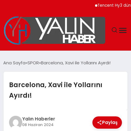
Tencent Hy3 dünya ge
GÜNDEM
Ana Sayfa
SPOR
Barcelona, Xavi ile Yollarını Ayırdı!
SPOR
Barcelona, Xavi ile Yollarını
DÜNYA
Ayırdı!
EKONOMİ
YAŞAM
Yalın Haberler
Paylaş
08 Haziran 2024