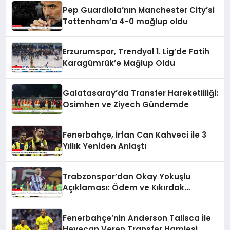
Pep Guardiola’nın Manchester City’si
Tottenham’a 4-0 mağlup oldu
Erzurumspor, Trendyol 1. Lig’de Fatih
Karagümrük’e Mağlup Oldu
Galatasaray’da Transfer Hareketliliği:
Osimhen ve Ziyech Gündemde
Fenerbahçe, İrfan Can Kahveci ile 3
Yıllık Yeniden Anlaştı
Trabzonspor’dan Okay Yokuşlu
Açıklaması: Ödem ve Kıkırdak
Yaralanması Tespit Edildi
Fenerbahçe’nin Anderson Talisca İle
Heyecan Veren Transfer Hamlesi