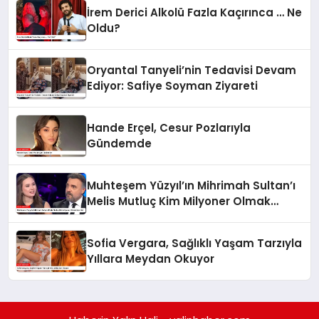
İrem Derici Alkolü Fazla Kaçırınca … Ne
Oldu?
Oryantal Tanyeli’nin Tedavisi Devam
Ediyor: Safiye Soyman Ziyareti
Hande Erçel, Cesur Pozlarıyla
Gündemde
Muhteşem Yüzyıl’ın Mihrimah Sultan’ı
Melis Mutluç Kim Milyoner Olmak
İster’de!
Sofia Vergara, Sağlıklı Yaşam Tarzıyla
Yıllara Meydan Okuyor