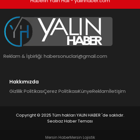
Haberin Yalın Hali - yalinhaber.com
Reklam & İşbirliği:
habersonuclari@gmail.com
Hakkımızda
Gizlilik Politikası
Çerez Politikası
Künye
Reklam
İletişim
Copyright © 2025 Tüm hakları YALIN HABER 'de saklıdır.
Seobaz Haber Teması
Mersin Haber
Mersin Lojistik