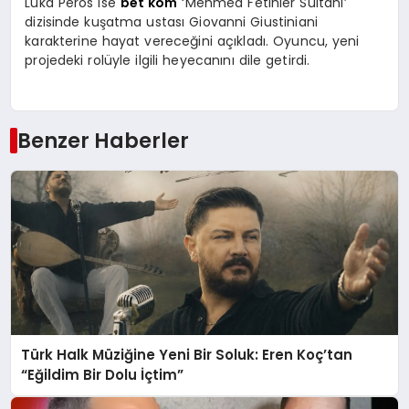
Luka Peros ise
bet kom
‘Mehmed Fetihler Sultanı’
dizisinde kuşatma ustası Giovanni Giustiniani
karakterine hayat vereceğini açıkladı. Oyuncu, yeni
projedeki rolüyle ilgili heyecanını dile getirdi.
Benzer Haberler
Türk Halk Müziğine Yeni Bir Soluk: Eren Koç’tan
“Eğildim Bir Dolu İçtim”