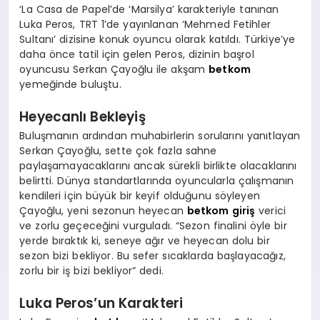
‘La Casa de Papel’de ‘Marsilya’ karakteriyle tanınan
Luka Peros, TRT 1’de yayınlanan ‘Mehmed Fetihler
Sultanı’ dizisine konuk oyuncu olarak katıldı. Türkiye’ye
daha önce tatil için gelen Peros, dizinin başrol
oyuncusu Serkan Çayoğlu ile akşam
betkom
yemeğinde buluştu.
Heyecanlı Bekleyiş
Buluşmanın ardından muhabirlerin sorularını yanıtlayan
Serkan Çayoğlu, sette çok fazla sahne
paylaşamayacaklarını ancak sürekli birlikte olacaklarını
belirtti. Dünya standartlarında oyuncularla çalışmanın
kendileri için büyük bir keyif olduğunu söyleyen
Çayoğlu, yeni sezonun heyecan
betkom giriş
verici
ve zorlu geçeceğini vurguladı. “Sezon finalini öyle bir
yerde bıraktık ki, seneye ağır ve heyecan dolu bir
sezon bizi bekliyor. Bu sefer sıcaklarda başlayacağız,
zorlu bir iş bizi bekliyor” dedi.
Luka Peros’un Karakteri