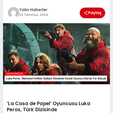
EĞİTİM
Yalın Haberler
Paylaş
03 Temmuz 2024
TEKNOLOJİ
MAGAZİN
SAĞLIK
‘La Casa de Papel’ Oyuncusu Luka
Peros, Türk Dizisinde