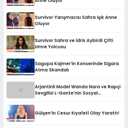
Anne Oluyor
Survivor Yarışmacısı Sahra Işık Anne
Oluyor
Survivor Sahra ve İdris Aybirdi Çifti
Umre Yolcusu
Sagopa Kajmer’in Konserinde Sigara
Atma Skandalı
Arjantinli Model Wanda Nara ve Rapçi
Sevgilisi L-Gante’nin Sosyal
Medyadaki Görüntüleri Olay Yarattı
Gülşen’in Cesur Kıyafeti Olay Yarattı!