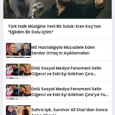
Türk Halk Müziğine Yeni Bir Soluk: Eren Koç’tan
“Eğildim Bir Dolu İçtim”
MS Hastalığıyla Mücadele Eden
Serdar Ortaç’ın Açıklamaları
Ünlü Sosyal Medya Fenomeni Selin
Ciğerci ve Eski Eşi Gökhan Çıra
Hakkında Yurt Dışına Çıkış Yasağı
Ünlü Sosyal Medya Fenomeni Selin
Ciğerci ve Eski Eşi Gökhan Çıra’ya Yurt
Dışına Çıkış Yasağı Geldi
Sahra Işık, Survivor All Star’dan Sonra