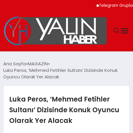
Telegram Grupları ile 
GÜNDEM
Ana Sayfa
MAGAZİN
Luka Peros, ‘Mehmed Fetihler Sultanı’ Dizisinde Konuk
SPOR
Oyuncu Olarak Yer Alacak
DÜNYA
Luka Peros, ‘Mehmed Fetihler
EKONOMİ
Sultanı’ Dizisinde Konuk Oyuncu
Olarak Yer Alacak
YAŞAM