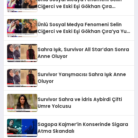
Ciğerci ve Eski Eşi Gökhan Çıra
Hakkında Yurt Dışına Çıkış Yasağı
Ünlü Sosyal Medya Fenomeni Selin
Ciğerci ve Eski Eşi Gökhan Çıra’ya Yurt
Dışına Çıkış Yasağı Geldi
Sahra Işık, Survivor All Star’dan Sonra
Anne Oluyor
Survivor Yarışmacısı Sahra Işık Anne
Oluyor
Survivor Sahra ve İdris Aybirdi Çifti
Umre Yolcusu
Sagopa Kajmer’in Konserinde Sigara
Atma Skandalı