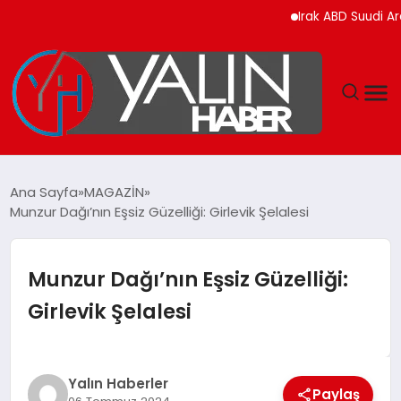
Irak ABD Suudi Arabistan
GÜNDEM
Ana Sayfa
MAGAZİN
Munzur Dağı’nın Eşsiz Güzelliği: Girlevik Şelalesi
SPOR
DÜNYA
Munzur Dağı’nın Eşsiz Güzelliği:
Girlevik Şelalesi
EKONOMİ
YAŞAM
Yalın Haberler
Paylaş