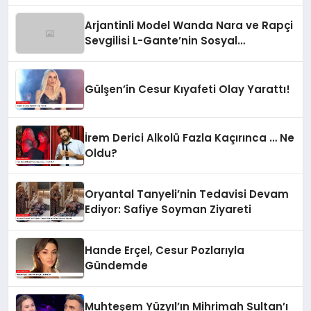
Arjantinli Model Wanda Nara ve Rapçi
Sevgilisi L-Gante’nin Sosyal
Medyadaki Görüntüleri Olay Yarattı
Gülşen’in Cesur Kıyafeti Olay Yarattı!
İrem Derici Alkolü Fazla Kaçırınca … Ne
Oldu?
Oryantal Tanyeli’nin Tedavisi Devam
Ediyor: Safiye Soyman Ziyareti
Hande Erçel, Cesur Pozlarıyla
Gündemde
Muhteşem Yüzyıl’ın Mihrimah Sultan’ı