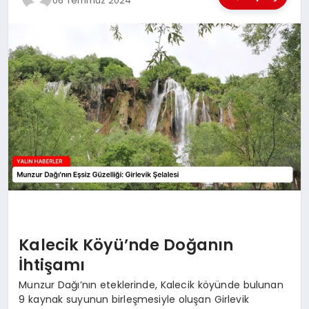
06 Temmuz 2024
EĞİTİM
TEKNOLOJİ
MAGAZİN
SAĞLIK
Kalecik Köyü’nde Doğanın
İhtişamı
Munzur Dağı’nın eteklerinde, Kalecik köyünde bulunan
9 kaynak suyunun birleşmesiyle oluşan Girlevik