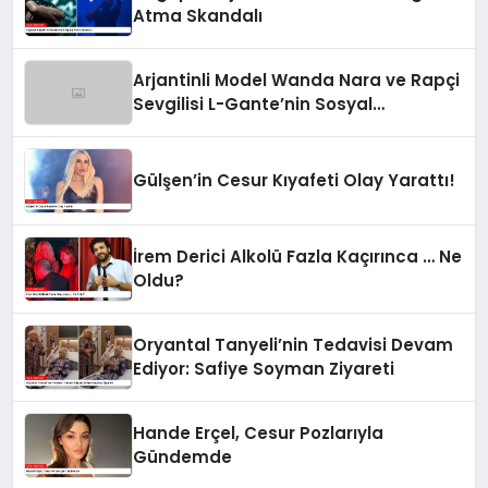
Atma Skandalı
Arjantinli Model Wanda Nara ve Rapçi
Sevgilisi L-Gante’nin Sosyal
Medyadaki Görüntüleri Olay Yarattı
Gülşen’in Cesur Kıyafeti Olay Yarattı!
İrem Derici Alkolü Fazla Kaçırınca … Ne
Oldu?
Oryantal Tanyeli’nin Tedavisi Devam
Ediyor: Safiye Soyman Ziyareti
Hande Erçel, Cesur Pozlarıyla
Gündemde