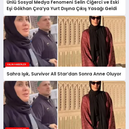
Ünlü Sosyal Medya Fenomeni Selin Ciğerci ve Eski
Eşi Gökhan Çıra’ya Yurt Dışına Çıkış Yasağı Geldi
Sahra Işık, Survivor All Star’dan Sonra Anne Oluyor