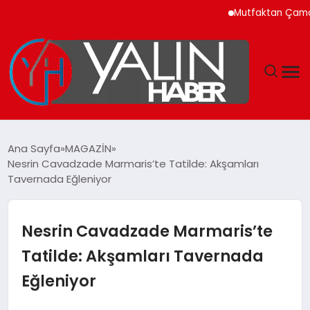
Mutfaktan Çamaşır Oda
GÜNDEM
Ana Sayfa
MAGAZİN
Nesrin Cavadzade Marmaris’te Tatilde: Akşamları
SPOR
Tavernada Eğleniyor
DÜNYA
Nesrin Cavadzade Marmaris’te
EKONOMİ
Tatilde: Akşamları Tavernada
Eğleniyor
YAŞAM