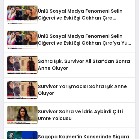
Ünlü Sosyal Medya Fenomeni Selin
Ciğerci ve Eski Eşi Gökhan Çıra
Hakkında Yurt Dışına Çıkış Yasağı
Ünlü Sosyal Medya Fenomeni Selin
Ciğerci ve Eski Eşi Gökhan Çıra’ya Yurt
Dışına Çıkış Yasağı Geldi
Sahra Işık, Survivor All Star’dan Sonra
Anne Oluyor
Survivor Yarışmacısı Sahra Işık Anne
Oluyor
Survivor Sahra ve İdris Aybirdi Çifti
Umre Yolcusu
Sagopa Kajmer’in Konserinde Sigara