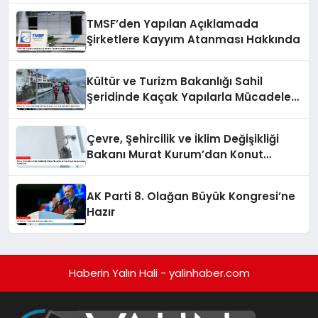
TMSF’den Yapılan Açıklamada
Şirketlere Kayyım Atanması Hakkında
Kültür ve Turizm Bakanlığı Sahil
Şeridinde Kaçak Yapılarla Mücadele
Ediyor
Çevre, Şehircilik ve İklim Değişikliği
Bakanı Murat Kurum’dan Konut
Kampanyaları Açıklaması
AK Parti 8. Olağan Büyük Kongresi’ne
Hazır
Haberin Yalın Hali - yalinhaber.com