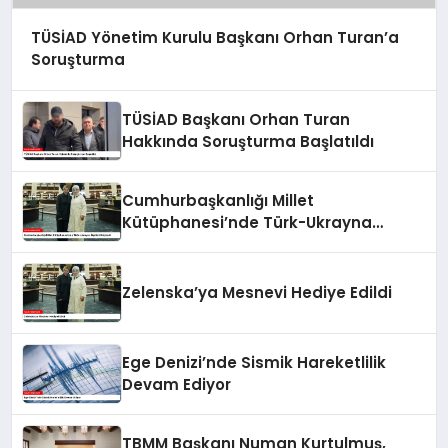
TÜSİAD Yönetim Kurulu Başkanı Orhan Turan’a
Soruşturma
TÜSİAD Başkanı Orhan Turan
Hakkında Soruşturma Başlatıldı
Cumhurbaşkanlığı Millet
Kütüphanesi’nde Türk-Ukrayna
İlişkileri Güçlendi
Zelenska’ya Mesnevi Hediye Edildi
Ege Denizi’nde Sismik Hareketlilik
Devam Ediyor
TBMM Başkanı Numan Kurtulmuş,