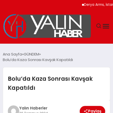
Derya Arms, İstanbul 
GÜNDEM
Ana Sayfa
GÜNDEM
Bolu’da Kaza Sonrası Kavşak Kapatıldı
SPOR
DÜNYA
Bolu’da Kaza Sonrası Kavşak
Kapatıldı
EKONOMİ
YAŞAM
Yalın Haberler
Paylaş