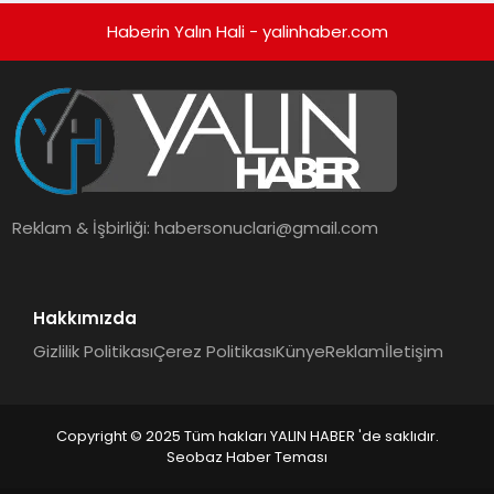
Haberin Yalın Hali - yalinhaber.com
Reklam & İşbirliği:
habersonuclari@gmail.com
Hakkımızda
Gizlilik Politikası
Çerez Politikası
Künye
Reklam
İletişim
Copyright © 2025 Tüm hakları YALIN HABER 'de saklıdır.
Seobaz Haber Teması