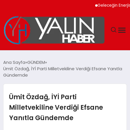
Geleceğin Enerjisi Ot
GÜNDEM
Ana Sayfa
GÜNDEM
Ümit Özdağ, İYİ Parti Milletvekiline Verdiği Efsane Yanıtla
SPOR
Gündemde
DÜNYA
Ümit Özdağ, İYİ Parti
EKONOMİ
Milletvekiline Verdiği Efsane
Yanıtla Gündemde
YAŞAM