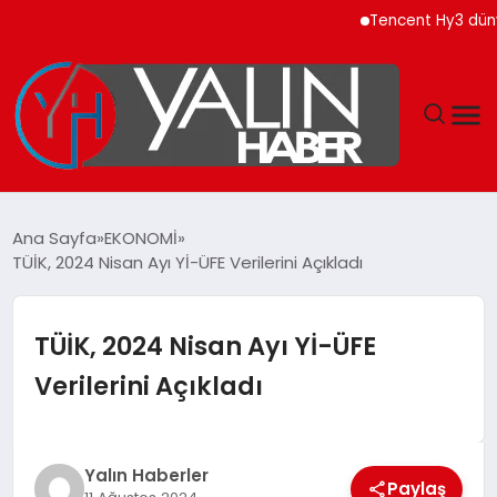
Tencent Hy3 dünya gen
GÜNDEM
Ana Sayfa
EKONOMİ
TÜİK, 2024 Nisan Ayı Yİ-ÜFE Verilerini Açıkladı
SPOR
DÜNYA
TÜİK, 2024 Nisan Ayı Yİ-ÜFE
Verilerini Açıkladı
EKONOMİ
YAŞAM
Yalın Haberler
Paylaş