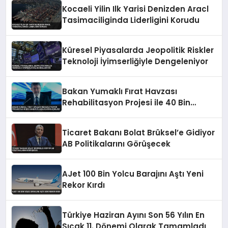
Kocaeli Yilin Ilk Yarisi Denizden Aracl
Tasimaciliginda Liderligini Korudu
Küresel Piyasalarda Jeopolitik Riskler
Teknoloji İyimserliğiyle Dengeleniyor
Bakan Yumaklı Fırat Havzası
Rehabilitasyon Projesi ile 40 Bin
Haneye Ulaşılacağını Açıkladı
Ticaret Bakanı Bolat Brüksel’e Gidiyor
AB Politikalarını Görüşecek
AJet 100 Bin Yolcu Barajını Aştı Yeni
Rekor Kırdı
Türkiye Haziran Ayını Son 56 Yılın En
Sıcak 11. Dönemi Olarak Tamamladı