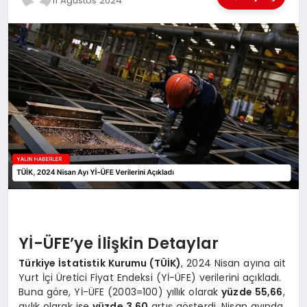
11 Ağustos 2024
EĞİTİM
TEKNOLOJİ
MAGAZİN
SAĞLIK
Yİ-ÜFE’ye İlişkin Detaylar
Türkiye İstatistik Kurumu (TÜİK)
, 2024 Nisan ayına ait
Yurt İçi Üretici Fiyat Endeksi (Yİ-ÜFE) verilerini açıkladı.
Buna göre, Yİ-ÜFE (2003=100) yıllık olarak
yüzde 55,66
,
aylık olarak ise
yüzde 3,60
artış gösterdi. Nisan ayında