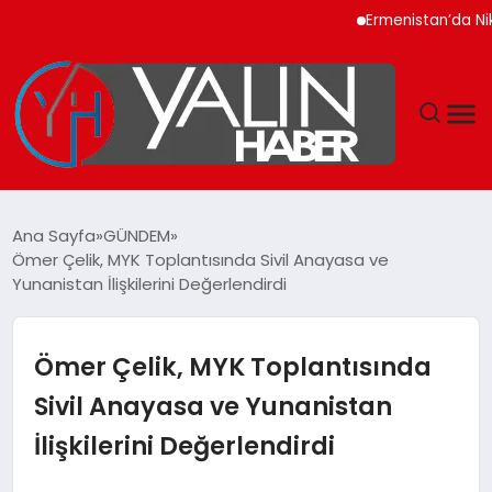
Ermenistan’da Nikol 
GÜNDEM
Ana Sayfa
GÜNDEM
Ömer Çelik, MYK Toplantısında Sivil Anayasa ve
SPOR
Yunanistan İlişkilerini Değerlendirdi
DÜNYA
Ömer Çelik, MYK Toplantısında
EKONOMİ
Sivil Anayasa ve Yunanistan
İlişkilerini Değerlendirdi
YAŞAM