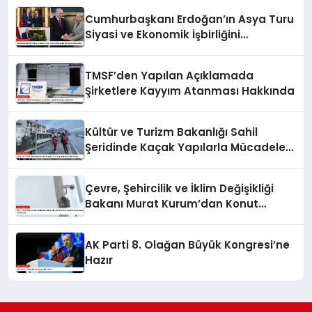
Cumhurbaşkanı Erdoğan’ın Asya Turu
Siyasi ve Ekonomik İşbirliğini
Güçlendirdi
TMSF’den Yapılan Açıklamada
Şirketlere Kayyım Atanması Hakkında
Kültür ve Turizm Bakanlığı Sahil
Şeridinde Kaçak Yapılarla Mücadele
Ediyor
Çevre, Şehircilik ve İklim Değişikliği
Bakanı Murat Kurum’dan Konut
Kampanyaları Açıklaması
AK Parti 8. Olağan Büyük Kongresi’ne
Hazır