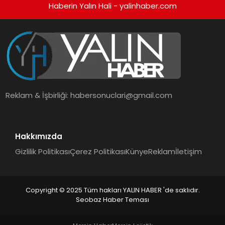
Haberin Yalın Hali - yalinhaber.com
Reklam & İşbirliği:
habersonuclari@gmail.com
Hakkımızda
Gizlilik Politikası
Çerez Politikası
Künye
Reklam
İletişim
Copyright © 2025 Tüm hakları YALIN HABER 'de saklıdır.
Seobaz Haber Teması