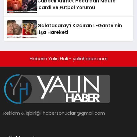
Cübbeli Ahmet Hoca’dan Mauro
Icardi ve Futbol Yorumu
Galatasaray’ı Kızdıran L-Gante’nin
İfşa Hareketi
Haberin Yalın Hali - yalinhaber.com
Reklam & İşbirliği:
habersonuclari@gmail.com