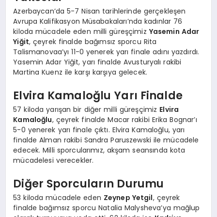
Azerbaycan’da 5-7 Nisan tarihlerinde gerçekleşen
Avrupa Kalifikasyon Müsabakaları’nda kadınlar 76
kiloda mücadele eden milli güreşçimiz
Yasemin Adar
Yiğit
, çeyrek finalde bağımsız sporcu Rita
Talismanovaa’yı 11-0 yenerek yarı finale adını yazdırdı.
Yasemin Adar Yiğit, yarı finalde Avusturyalı rakibi
Martina Kuenz ile karşı karşıya gelecek.
Elvira Kamaloğlu Yarı Finalde
57 kiloda yarışan bir diğer milli güreşçimiz
Elvira
Kamaloğlu
, çeyrek finalde Macar rakibi Erika Bognar’ı
5-0 yenerek yarı finale çıktı. Elvira Kamaloğlu, yarı
finalde Alman rakibi Sandra Paruszewski ile mücadele
edecek. Milli sporcularımız, akşam seansında kota
mücadelesi verecekler.
Diğer Sporcuların Durumu
53 kiloda mücadele eden
Zeynep Yetgil
, çeyrek
finalde bağımsız sporcu Natalia Malysheva’ya mağlup