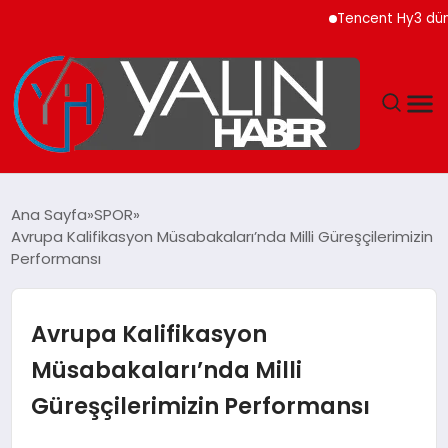
Tencent Hy3 dünya ge
GÜNDEM
Ana Sayfa
SPOR
Avrupa Kalifikasyon Müsabakaları’nda Milli Güreşçilerimizin
SPOR
Performansı
DÜNYA
Avrupa Kalifikasyon
EKONOMİ
Müsabakaları’nda Milli
Güreşçilerimizin Performansı
YAŞAM