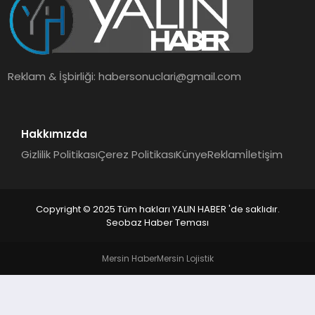
EĞİTİM
TEKNOLOJİ
Reklam & İşbirliği:
habersonuclari@gmail.com
MAGAZİN
SAĞLIK
Hakkımızda
Gizlilik Politikası
Çerez Politikası
Künye
Reklam
İletişim
Copyright © 2025 Tüm hakları YALIN HABER 'de saklıdır.
Seobaz Haber Teması
Mersin Haber
Mersin Lojistik