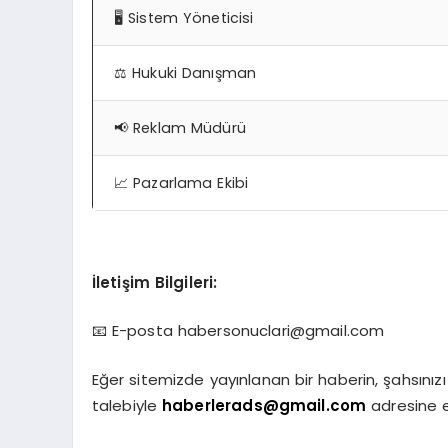
🖥️ Sistem Yöneticisi
⚖️ Hukuki Danışman
📢 Reklam Müdürü
📈 Pazarlama Ekibi
İletişim Bilgileri:
📧 E-posta
habersonuclari@gmail.com
Eğer sitemizde yayınlanan bir haberin, şahsınız
talebiyle
haberlerads@gmail.com
adresine e