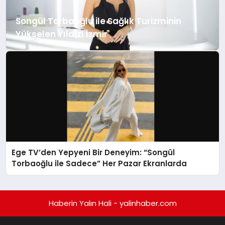
EĞİTİM
Songül Torbaoğlu ile Sağlık Turizminin
TEKNOLOJİ
Yükselen Yıldızı İzmir
MAGAZİN
SAĞLIK
Ege TV’den Yepyeni Bir Deneyim: “Songül
Torbaoğlu ile Sadece” Her Pazar Ekranlarda
Haberin Yalın Hali - yalinhaber.com