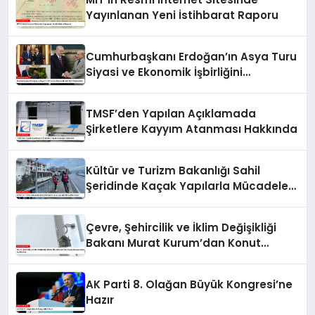
Yayınlanan Yeni İstihbarat Raporu
Cumhurbaşkanı Erdoğan’ın Asya Turu
Siyasi ve Ekonomik İşbirliğini
Güçlendirdi
TMSF’den Yapılan Açıklamada
Şirketlere Kayyım Atanması Hakkında
Kültür ve Turizm Bakanlığı Sahil
Şeridinde Kaçak Yapılarla Mücadele
Ediyor
Çevre, Şehircilik ve İklim Değişikliği
Bakanı Murat Kurum’dan Konut
Kampanyaları Açıklaması
AK Parti 8. Olağan Büyük Kongresi’ne
Hazır