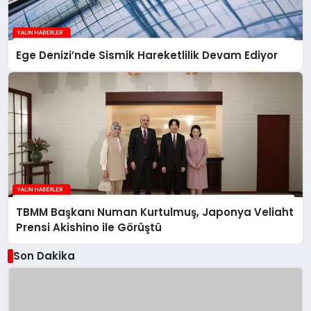
Ege Denizi’nde Sismik Hareketlilik Devam Ediyor
TBMM Başkanı Numan Kurtulmuş, Japonya Veliaht
Prensi Akishino ile Görüştü
Son Dakika