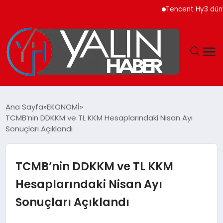
Tencent Hy3 dünya ge
GÜNDEM
Ana Sayfa
EKONOMİ
TCMB’nin DDKKM ve TL KKM Hesaplarındaki Nisan Ayı
SPOR
Sonuçları Açıklandı
DÜNYA
TCMB’nin DDKKM ve TL KKM
EKONOMİ
Hesaplarındaki Nisan Ayı
Sonuçları Açıklandı
YAŞAM