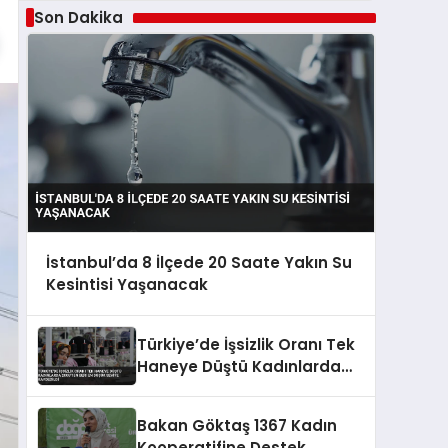
Son Dakika
İstanbul’da 8 İlçede 20 Saate Yakın Su
Kesintisi Yaşanacak
Türkiye’de İşsizlik Oranı Tek
Haneye Düştü Kadınlarda
2005’ten Beri En Düşük
Seviye Kaydedildi
Bakan Göktaş 1367 Kadın
Kooperatifine Destek