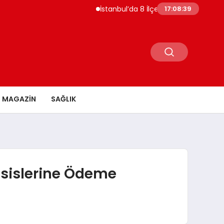
İstanbul’da 8 İlçede 20 Saate Yakın Su Ke
17:08:40
MAGAZİN
SAĞLIK
esislerine Ödeme