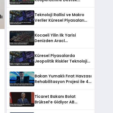
Verdiklerini Açıkladı
Teknoloji Rallisi ve Makro
Veriler Küresel Piyasaları
Destekliyor
Kocaeli Yilin Ilk Yarisi
Denizden Aracl
Tasimaciliginda Liderligini
Korudu
Küresel Piyasalarda
Jeopolitik Riskler Teknoloji
İyimserliğiyle Dengeleniyor
Bakan Yumaklı Fırat Havzası
Rehabilitasyon Projesi ile 40
Bin Haneye Ulaşılacağını
Açıkladı
Ticaret Bakanı Bolat
Brüksel’e Gidiyor AB
Politikalarını Görüşecek