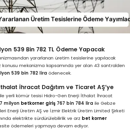
Milyon 539 Bin 782 TL Ödeme Yapacak
kanizmasından yararlanan üretim tesislerine yapılacak
 söz konusu mekanizma kapsamında yer alan 43 santralden
lyon 539 bin 782 lira
ödenecek.
thalat İhracat Dağıtım ve Ticaret AŞ’ye
ile yerli kömür tesisi Hidro-Gen Enerji İthalat İhracat
7 milyon
betkorner giriş
767 bin 784 lira
ile Gebze
leri Enerji Üretim AŞ ve İzmir Elektrik Üretim Limited Şirketi
da elektrikte sürdürülebilirlik ve arz
bet korner
pasite ödemeleri yapmaya devam ediyor.