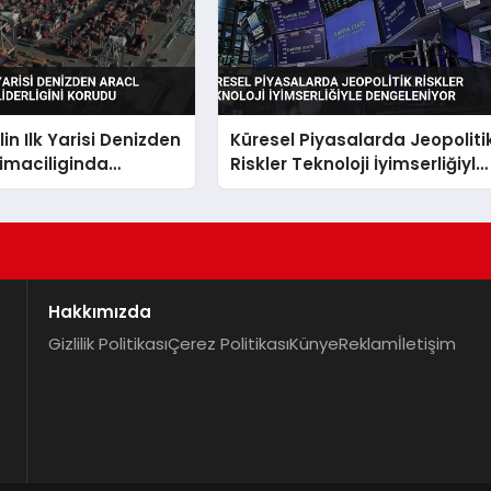
lin Ilk Yarisi Denizden
Küresel Piyasalarda Jeopoliti
imaciliginda
Riskler Teknoloji İyimserliğiyle
i Korudu
Dengeleniyor
Hakkımızda
Gizlilik Politikası
Çerez Politikası
Künye
Reklam
İletişim