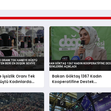
 İşsizlik Oranı Tek
Bakan Göktaş 1367 Kadın
üştü Kadınlarda
Kooperatifine Destek
Beri En Düşük Seviye
Verdiklerini Açıkladı
i