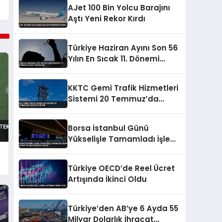
AJet 100 Bin Yolcu Barajını
Aştı Yeni Rekor Kırdı
Türkiye Haziran Ayını Son 56
Yılın En Sıcak 11. Dönemi
Olarak Tamamladı
KKTC Gemi Trafik Hizmetleri
Sistemi 20 Temmuz’da
Devreye Giriyor
Borsa İstanbul Günü
Yükselişle Tamamladı İşlem
Hacmi 185 Milyar Lirayı Buldu
Türkiye OECD’de Reel Ücret
Artışında İkinci Oldu
Türkiye’den AB’ye 6 Ayda 55
Milyar Dolarlık İhracat