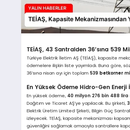
TEİAŞ, 43 Santralden 36’sına 539 
Türkiye Elektrik İletim AŞ (TEİAŞ), kapasite me
ödemelere ilişkin liste yayımladı. Buna göre,
36’sına nisan ayı için toplam
539
betkorner
mi
En Yüksek Ödeme Hidro-Gen Enerji İ
En yüksek ödeme,
40 milyon 276 bin 488 lira
Dağıtım ve Ticaret AŞ’ye yapılacak. Bu şirketi,
3
Elektrik Üretim Limited Şirketi, Bilgin Güç Santral
izleyecek. TEİAŞ, kapasite mekanizması kapsamın
güvenliğini sağlamak amacıyla santrallere ka