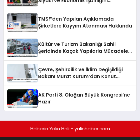
Siyasi ve Ekonomik İşbirliğini
Güçlendirdi
TMSF’den Yapılan Açıklamada
Şirketlere Kayyım Atanması Hakkında
Kültür ve Turizm Bakanlığı Sahil
Şeridinde Kaçak Yapılarla Mücadele
Ediyor
Çevre, Şehircilik ve İklim Değişikliği
Bakanı Murat Kurum’dan Konut
Kampanyaları Açıklaması
AK Parti 8. Olağan Büyük Kongresi’ne
Hazır
Haberin Yalın Hali - yalinhaber.com