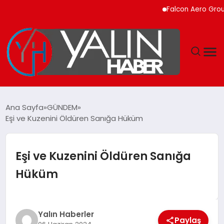
Falcon Aero Group, Kü
GÜNDEM
Ana Sayfa
GÜNDEM
Eşi ve Kuzenini Öldüren Sanığa Hüküm
SPOR
DÜNYA
Eşi ve Kuzenini Öldüren Sanığa
Hüküm
EKONOMİ
YAŞAM
Yalın Haberler
Paylaş