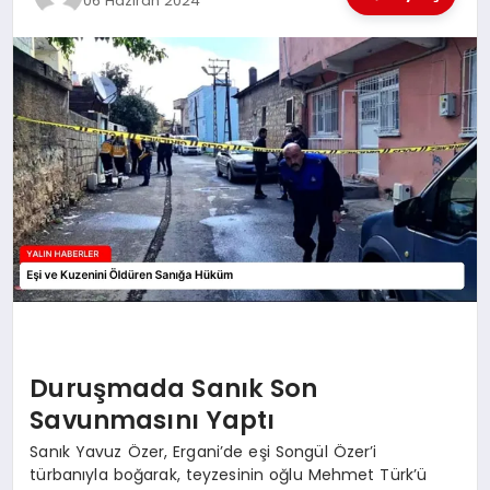
06 Haziran 2024
EĞİTİM
TEKNOLOJİ
MAGAZİN
SAĞLIK
Duruşmada Sanık Son
Savunmasını Yaptı
Sanık Yavuz Özer, Ergani’de eşi Songül Özer’i
türbanıyla boğarak, teyzesinin oğlu Mehmet Türk’ü