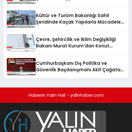
Kültür ve Turizm Bakanlığı Sahil
Şeridinde Kaçak Yapılarla Mücadele
Ediyor
Çevre, Şehircilik ve İklim Değişikliği
Bakanı Murat Kurum’dan Konut
Kampanyaları Açıklaması
Cumhurbaşkanı Dış Politika ve
Güvenlik Başdanışmanı Akif Çağatay
Kılıç’tan Suriye Panelinde Önemli
Açıklamalar
Haberin Yalın Hali - yalinhaber.com