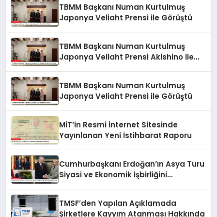
TBMM Başkanı Numan Kurtulmuş
Japonya Veliaht Prensi ile Görüştü
TBMM Başkanı Numan Kurtulmuş
Japonya Veliaht Prensi Akishino ile
Görüştü
TBMM Başkanı Numan Kurtulmuş
Japonya Veliaht Prensi ile Görüştü
MİT’in Resmi İnternet Sitesinde
Yayınlanan Yeni İstihbarat Raporu
Cumhurbaşkanı Erdoğan’ın Asya Turu
Siyasi ve Ekonomik İşbirliğini
Güçlendirdi
TMSF’den Yapılan Açıklamada
Şirketlere Kayyım Atanması Hakkında