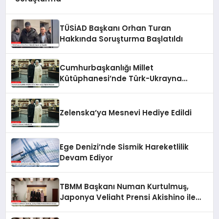
TÜSİAD Başkanı Orhan Turan
Hakkında Soruşturma Başlatıldı
Cumhurbaşkanlığı Millet
Kütüphanesi’nde Türk-Ukrayna
İlişkileri Güçlendi
Zelenska’ya Mesnevi Hediye Edildi
Ege Denizi’nde Sismik Hareketlilik
Devam Ediyor
TBMM Başkanı Numan Kurtulmuş,
Japonya Veliaht Prensi Akishino ile
Görüştü