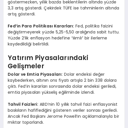
göstermezken, yıllık bazda beklentilerin altında yüzde
3,3 artış gösterdi. Çekirdek TÜFE ise tahminlerin altında
artış gösterdi.
Fed’in Para Politikası Kararları:
Fed, politika faizini
değiştirmeyerek yüzde 5,25-5,50 aralığında sabit tuttu.
Yüzde 2’lik enflasyon hedefine “ılımlı” bir ilerleme
kaydedildiği belirtildi.
Yatırım Piyasalarındaki
Gelişmeler
Dolar ve Emtia Piyasaları:
Dolar endeksi değer
kaybederken, altının ons fiyatı artışla 2 bin 338 dolara
çıktı. Fed’in kararları sonrasında dolar endeksi geriledi,
emtia piyasaları yükseliş eğiliminde izlendi.
Tahvil Faizleri:
ABD’nin 10 yıllık tahvil faizi enflasyonist
baskıların hafiflediğini gösteren veriler sonrası geriledi.
Ancak Fed Başkanı Jerome Powell’ın açıklamalarıyla bir
miktar toparlandı.