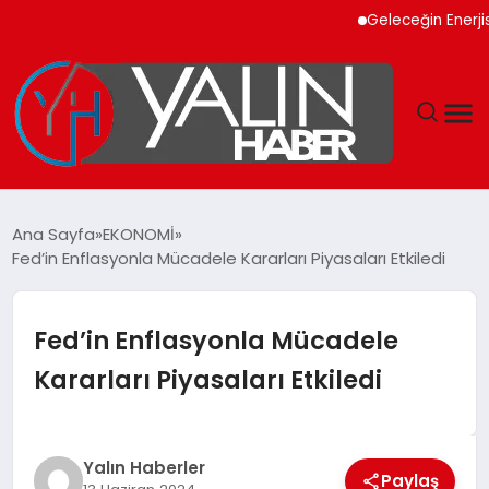
Geleceğin Enerjisi Oto
GÜNDEM
Ana Sayfa
EKONOMİ
Fed’in Enflasyonla Mücadele Kararları Piyasaları Etkiledi
SPOR
DÜNYA
Fed’in Enflasyonla Mücadele
Kararları Piyasaları Etkiledi
EKONOMİ
YAŞAM
Yalın Haberler
Paylaş