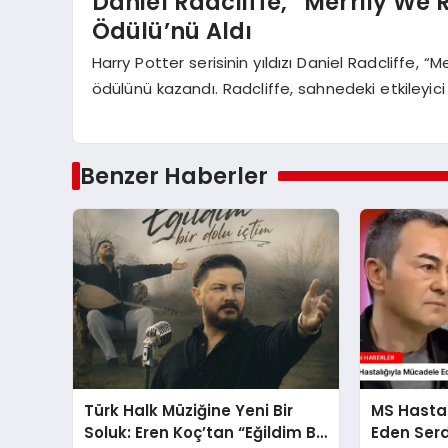
Daniel Radcliffe, “Merrily We 
Ödülü’nü Aldı
Harry Potter serisinin yıldızı Daniel Radcliffe, 
ödülünü kazandı. Radcliffe, sahnedeki etkileyici 
Benzer Haberler
Türk Halk Müziğine Yeni Bir
MS Hasta
Soluk: Eren Koç’tan “Eğildim Bir
Eden Serd