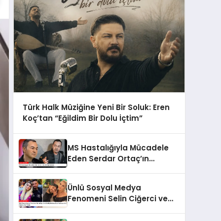
Türk Halk Müziğine Yeni Bir Soluk: Eren
Koç’tan “Eğildim Bir Dolu İçtim”
MS Hastalığıyla Mücadele
Eden Serdar Ortaç’ın
Açıklamaları
Ünlü Sosyal Medya
Fenomeni Selin Ciğerci ve
Eski Eşi Gökhan Çıra
Hakkında Yurt Dışına Çıkış