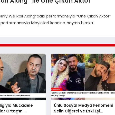
Roll Along” ile Öne Çıkan Aktör
“Merrily We Roll Along”daki performansıyla “Öne Çıkan Aktör”
performansıyla izleyicileri kendine hayran bıraktı.
lığıyla Mücadele
Ünlü Sosyal Medya Fenomeni
ar Ortaç’ın
Selin Ciğerci ve Eski Eşi