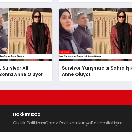
arı
Gökhan Çıra Hakkında Yurt
Dışına Çıkış Yasağı
, Survivor All
Survivor Yarışmacısı Sahra Işı
 Sonra Anne Oluyor
Anne Oluyor
Hakkımızda
Gizlilik Politikası
Çerez Politikası
Künye
Reklam
İletişim