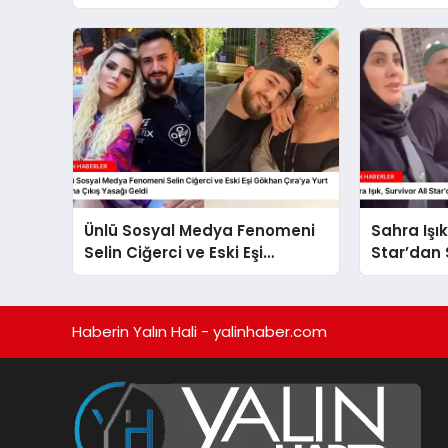
Dolu İçtim”
Açıklamal
Ünlü Sosyal Medya Fenomeni
Sahra Işık
Selin Ciğerci ve Eski Eşi
Star’dan
Gökhan Çıra’ya Yurt Dışına
Çıkış Yasağı Geldi
Haberin Yalın Hali - yalinhaber.com