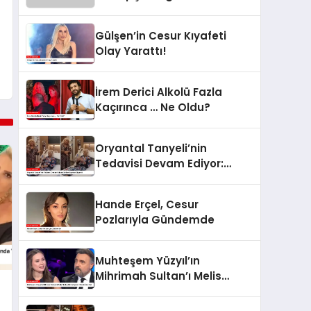
Gante’nin Sosyal
Medyadaki Görüntüleri Olay
Gülşen’in Cesur Kıyafeti
Yarattı
Olay Yarattı!
İrem Derici Alkolü Fazla
Kaçırınca … Ne Oldu?
Oryantal Tanyeli’nin
Tedavisi Devam Ediyor:
Safiye Soyman Ziyareti
Hande Erçel, Cesur
Pozlarıyla Gündemde
Muhteşem Yüzyıl’ın
Mihrimah Sultan’ı Melis
Mutluç Kim Milyoner Olmak
İster’de!