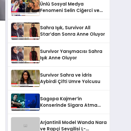
Ünlü Sosyal Medya
Yasağı
Fenomeni Selin Ciğerci ve
Eski Eşi Gökhan Çıra’ya Yurt
Dışına Çıkış Yasağı Geldi
Sahra Işık, Survivor All
Star’dan Sonra Anne Oluyor
Survivor Yarışmacısı Sahra
Işık Anne Oluyor
Survivor Sahra ve İdris
Aybirdi Çifti Umre Yolcusu
Sagopa Kajmer’in
Konserinde Sigara Atma
Skandalı
Arjantinli Model Wanda Nara
ve Rapçi Sevgilisi L-