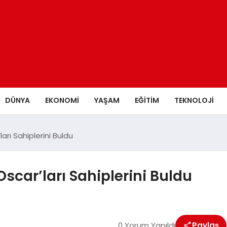
DÜNYA
EKONOMİ
YAŞAM
EĞİTİM
TEKNOLOJİ
rı Sahiplerini Buldu
car’ları Sahiplerini Buldu
0 Yorum Yapıldı
Paylaş