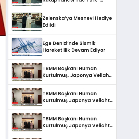
Ukrayna İlişkileri Güçlendi
Zelenska’ya Mesnevi Hediye
Edildi
Ege Denizi’nde Sismik
Hareketlilik Devam Ediyor
TBMM Başkanı Numan
Kurtulmuş, Japonya Veliaht
Prensi Akishino ile Görüştü
TBMM Başkanı Numan
Kurtulmuş Japonya Veliaht
Prensi ile Görüştü
TBMM Başkanı Numan
Kurtulmuş Japonya Veliaht
Prensi Akishino ile Görüştü