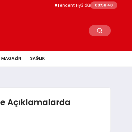
Tencent Hy3 dünya genelinde kullanıma
00:58:40
MAGAZİN
SAĞLIK
ve Açıklamalarda