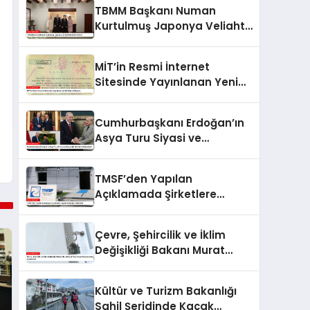
TBMM Başkanı Numan
Kurtulmuş Japonya Veliaht
Prensi ile Görüştü
MİT’in Resmi İnternet
Sitesinde Yayınlanan Yeni
İstihbarat Raporu
Cumhurbaşkanı Erdoğan’ın
Asya Turu Siyasi ve
Ekonomik İşbirliğini
Güçlendirdi
TMSF’den Yapılan
Açıklamada Şirketlere
Kayyım Atanması Hakkında
Çevre, Şehircilik ve İklim
Değişikliği Bakanı Murat
Kurum’dan Konut
Kampanyaları Açıklaması
Kültür ve Turizm Bakanlığı
Sahil Şeridinde Kaçak