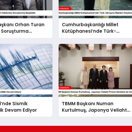
aşkanı Orhan Turan
Cumhurbaşkanlığı Millet
 Soruşturma
Kütüphanesi’nde Türk-
Ukrayna İlişkileri Güçlendi
i’nde Sismik
TBMM Başkanı Numan
lik Devam Ediyor
Kurtulmuş, Japonya Veliaht
Prensi Akishino ile Görüştü