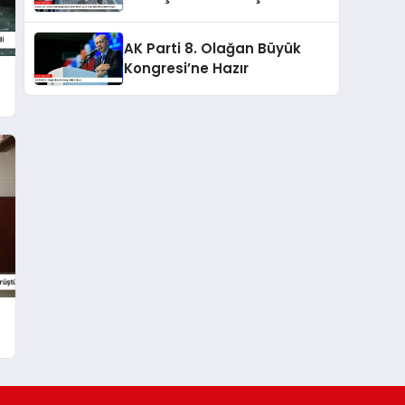
Yapılarla Mücadele Ediyor
AK Parti 8. Olağan Büyük
Kongresi’ne Hazır