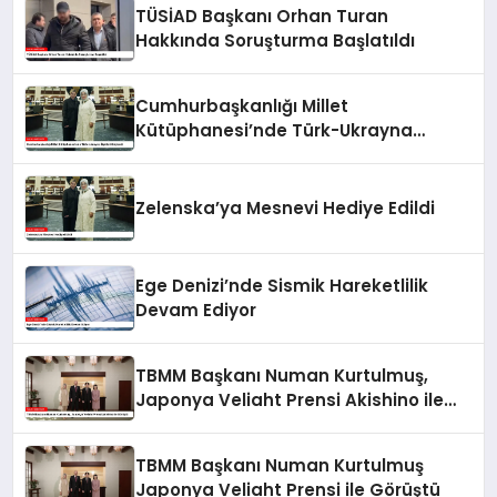
TÜSİAD Başkanı Orhan Turan
Hakkında Soruşturma Başlatıldı
Cumhurbaşkanlığı Millet
Kütüphanesi’nde Türk-Ukrayna
İlişkileri Güçlendi
Zelenska’ya Mesnevi Hediye Edildi
Ege Denizi’nde Sismik Hareketlilik
Devam Ediyor
TBMM Başkanı Numan Kurtulmuş,
Japonya Veliaht Prensi Akishino ile
Görüştü
TBMM Başkanı Numan Kurtulmuş
Japonya Veliaht Prensi ile Görüştü