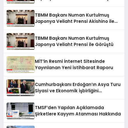
TBMM Başkanı Numan Kurtulmuş
Japonya Veliaht Prensi Akishino ile
Görüştü
TBMM Başkanı Numan Kurtulmuş
Japonya Veliaht Prensi ile Görüştü
MİT’in Resmi İnternet Sitesinde
Yayınlanan Yeni İstihbarat Raporu
Cumhurbaşkanı Erdoğan’ın Asya Turu
Siyasi ve Ekonomik İşbirliğini
Güçlendirdi
TMSF’den Yapılan Açıklamada
Şirketlere Kayyım Atanması Hakkında