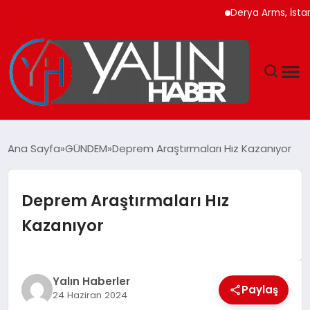
Derya Arms, İstanbul P
GÜNDEM
Ana Sayfa
GÜNDEM
Deprem Araştırmaları Hız Kazanıyor
SPOR
Deprem Araştırmaları Hız
DÜNYA
Kazanıyor
EKONOMİ
YAŞAM
Yalın Haberler
Paylaş
24 Haziran 2024