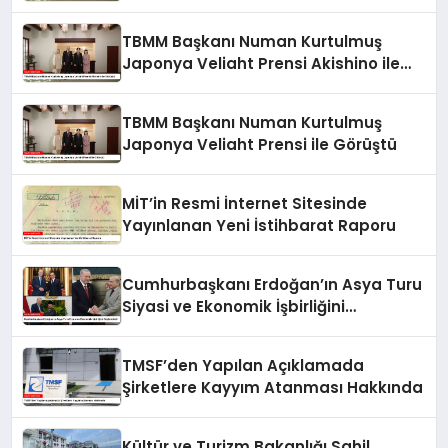
TBMM Başkanı Numan Kurtulmuş
Japonya Veliaht Prensi Akishino ile
Görüştü
TBMM Başkanı Numan Kurtulmuş
Japonya Veliaht Prensi ile Görüştü
MİT’in Resmi İnternet Sitesinde
Yayınlanan Yeni İstihbarat Raporu
Cumhurbaşkanı Erdoğan’ın Asya Turu
Siyasi ve Ekonomik İşbirliğini
Güçlendirdi
TMSF’den Yapılan Açıklamada
Şirketlere Kayyım Atanması Hakkında
Kültür ve Turizm Bakanlığı Sahil