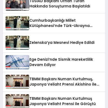
TÜSİAD Başkanı Orhan Turan
Hakkında Soruşturma Başlatıldı
Cumhurbaşkanlığı Millet
Kütüphanesi’nde Türk-Ukrayna
İlişkileri Güçlendi
Zelenska’ya Mesnevi Hediye Edildi
Ege Denizi’nde Sismik Hareketlilik
Devam Ediyor
TBMM Başkanı Numan Kurtulmuş,
Japonya Veliaht Prensi Akishino ile
Görüştü
TBMM Başkanı Numan Kurtulmuş
Japonya Veliaht Prensi ile Görüştü