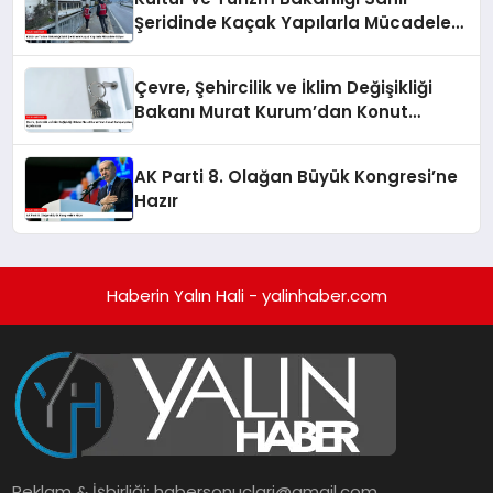
Şeridinde Kaçak Yapılarla Mücadele
Ediyor
Çevre, Şehircilik ve İklim Değişikliği
Bakanı Murat Kurum’dan Konut
Kampanyaları Açıklaması
AK Parti 8. Olağan Büyük Kongresi’ne
Hazır
Haberin Yalın Hali - yalinhaber.com
Reklam & İşbirliği:
habersonuclari@gmail.com