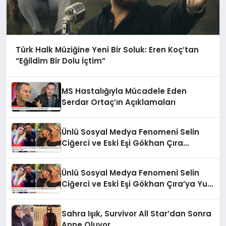
Türk Halk Müziğine Yeni Bir Soluk: Eren Koç’tan
“Eğildim Bir Dolu İçtim”
MS Hastalığıyla Mücadele Eden
Serdar Ortaç’ın Açıklamaları
Ünlü Sosyal Medya Fenomeni Selin
Ciğerci ve Eski Eşi Gökhan Çıra
Hakkında Yurt Dışına Çıkış Yasağı
Ünlü Sosyal Medya Fenomeni Selin
Ciğerci ve Eski Eşi Gökhan Çıra’ya Yurt
Dışına Çıkış Yasağı Geldi
Sahra Işık, Survivor All Star’dan Sonra
Anne Oluyor