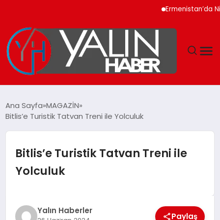
Ermenistan’da Nikol P
GÜNDEM
Ana Sayfa
MAGAZİN
Bitlis’e Turistik Tatvan Treni ile Yolculuk
SPOR
DÜNYA
Bitlis’e Turistik Tatvan Treni ile
Yolculuk
EKONOMİ
YAŞAM
Yalın Haberler
Paylaş