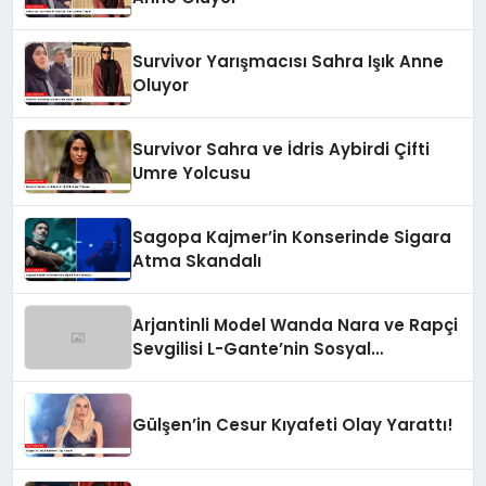
Survivor Yarışmacısı Sahra Işık Anne
Oluyor
Survivor Sahra ve İdris Aybirdi Çifti
Umre Yolcusu
Sagopa Kajmer’in Konserinde Sigara
Atma Skandalı
Arjantinli Model Wanda Nara ve Rapçi
Sevgilisi L-Gante’nin Sosyal
Medyadaki Görüntüleri Olay Yarattı
Gülşen’in Cesur Kıyafeti Olay Yarattı!