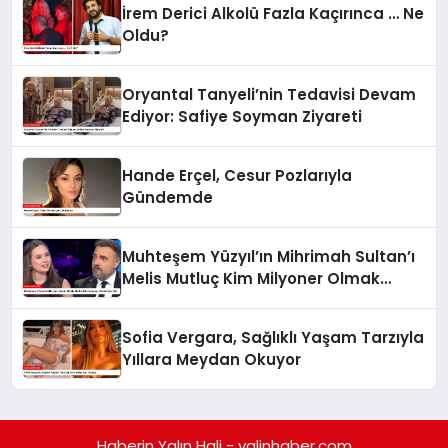
İrem Derici Alkolü Fazla Kaçırınca … Ne
Oldu?
Oryantal Tanyeli’nin Tedavisi Devam
Ediyor: Safiye Soyman Ziyareti
Hande Erçel, Cesur Pozlarıyla
Gündemde
Muhteşem Yüzyıl’ın Mihrimah Sultan’ı
Melis Mutluç Kim Milyoner Olmak
İster’de!
Sofia Vergara, Sağlıklı Yaşam Tarzıyla
Yıllara Meydan Okuyor
Haberin Yalın Hali - yalinhaber.com