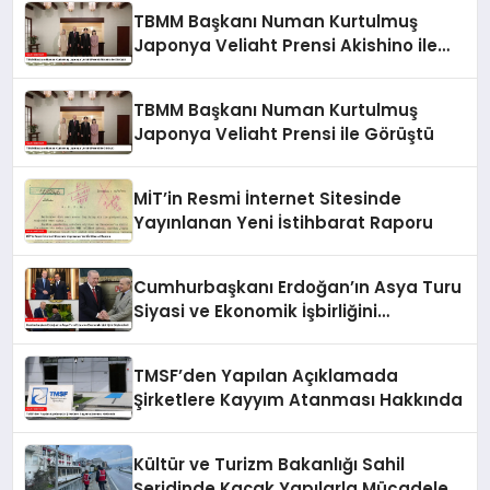
TBMM Başkanı Numan Kurtulmuş
Japonya Veliaht Prensi Akishino ile
Görüştü
TBMM Başkanı Numan Kurtulmuş
Japonya Veliaht Prensi ile Görüştü
MİT’in Resmi İnternet Sitesinde
Yayınlanan Yeni İstihbarat Raporu
Cumhurbaşkanı Erdoğan’ın Asya Turu
Siyasi ve Ekonomik İşbirliğini
Güçlendirdi
TMSF’den Yapılan Açıklamada
Şirketlere Kayyım Atanması Hakkında
Kültür ve Turizm Bakanlığı Sahil
Şeridinde Kaçak Yapılarla Mücadele