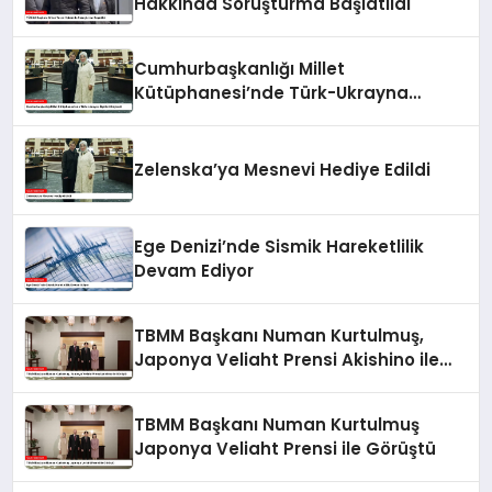
Hakkında Soruşturma Başlatıldı
Cumhurbaşkanlığı Millet
Kütüphanesi’nde Türk-Ukrayna
İlişkileri Güçlendi
Zelenska’ya Mesnevi Hediye Edildi
Ege Denizi’nde Sismik Hareketlilik
Devam Ediyor
TBMM Başkanı Numan Kurtulmuş,
Japonya Veliaht Prensi Akishino ile
Görüştü
TBMM Başkanı Numan Kurtulmuş
Japonya Veliaht Prensi ile Görüştü