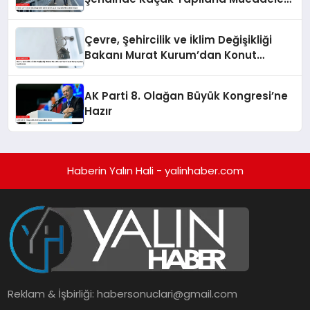
Ediyor
Çevre, Şehircilik ve İklim Değişikliği
Bakanı Murat Kurum’dan Konut
Kampanyaları Açıklaması
AK Parti 8. Olağan Büyük Kongresi’ne
Hazır
Haberin Yalın Hali - yalinhaber.com
Reklam & İşbirliği:
habersonuclari@gmail.com