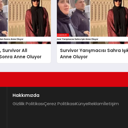
, Survivor All
Survivor Yarışmacısı Sahra Işı
 Sonra Anne Oluyor
Anne Oluyor
Hakkımızda
Gizlilik Politikası
Çerez Politikası
Künye
Reklam
İletişim