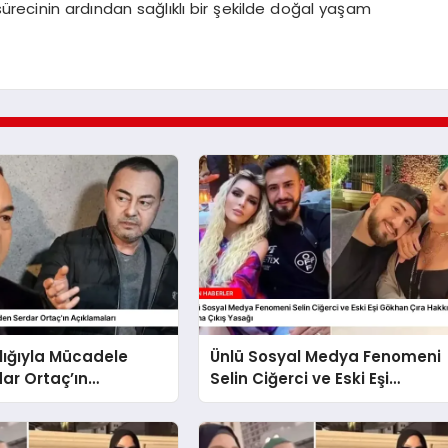
sürecinin ardından sağlıklı bir şekilde doğal yaşam
lığıyla Mücadele
Ünlü Sosyal Medya Fenomeni
ar Ortaç’ın
Selin Ciğerci ve Eski Eşi
arı
Gökhan Çıra Hakkında Yurt
Dışına Çıkış Yasağı