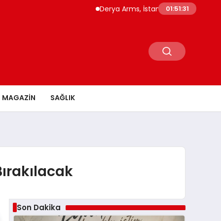
Derya Arms, İstanbul Prohunt 2026’da yeni 
01:51:32
MAGAZİN
SAĞLIK
Bırakılacak
Son Dakika