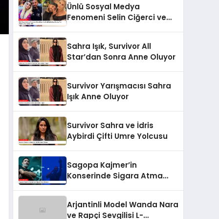
Ünlü Sosyal Medya
Yasağı
Fenomeni Selin Ciğerci ve
Eski Eşi Gökhan Çıra’ya Yurt
Dışına Çıkış Yasağı Geldi
Sahra Işık, Survivor All
Star’dan Sonra Anne Oluyor
Survivor Yarışmacısı Sahra
Işık Anne Oluyor
Survivor Sahra ve İdris
Aybirdi Çifti Umre Yolcusu
Sagopa Kajmer’in
Konserinde Sigara Atma
Skandalı
Arjantinli Model Wanda Nara
ve Rapçi Sevgilisi L-