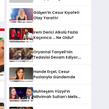
Gante’nin Sosyal
Medyadaki Görüntüleri Olay
Gülşen’in Cesur Kıyafeti
Yarattı
Olay Yarattı!
İrem Derici Alkolü Fazla
Kaçırınca … Ne Oldu?
Oryantal Tanyeli’nin
Tedavisi Devam Ediyor:
Safiye Soyman Ziyareti
Hande Erçel, Cesur
Pozlarıyla Gündemde
Muhteşem Yüzyıl’ın
Mihrimah Sultan’ı Melis
Mutluç Kim Milyoner Olmak
İster’de!