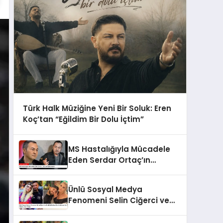
Türk Halk Müziğine Yeni Bir Soluk: Eren
Koç’tan “Eğildim Bir Dolu İçtim”
MS Hastalığıyla Mücadele
Eden Serdar Ortaç’ın
Açıklamaları
Ünlü Sosyal Medya
Fenomeni Selin Ciğerci ve
Eski Eşi Gökhan Çıra
Hakkında Yurt Dışına Çıkış