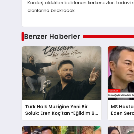
Kardeş oldukları belirlenen kerkenezler, tedavi 
alanlarına bırakılacak.
Benzer Haberler
Türk Halk Müziğine Yeni Bir
MS Hasta
Soluk: Eren Koç’tan “Eğildim Bir
Eden Serd
Dolu İçtim”
Açıklamal