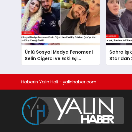
Ünlü Sosyal Medya Fenomeni
Sahra Işık
Selin Ciğerci ve Eski Eşi
Star’dan
Gökhan Çıra’ya Yurt Dışına
Çıkış Yasağı Geldi
Haberin Yalın Hali - yalinhaber.com