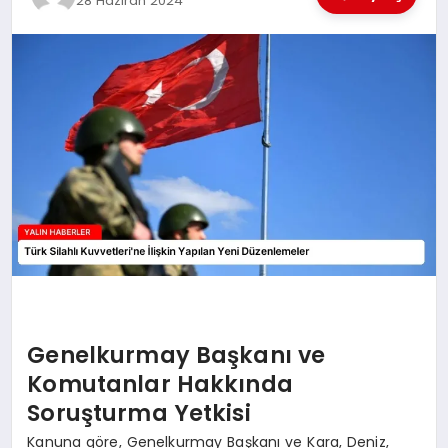
28 Haziran 2024
EĞİTİM
TEKNOLOJİ
MAGAZİN
SAĞLIK
Genelkurmay Başkanı ve
Komutanlar Hakkında
Soruşturma Yetkisi
Kanuna göre, Genelkurmay Başkanı ve Kara, Deniz,