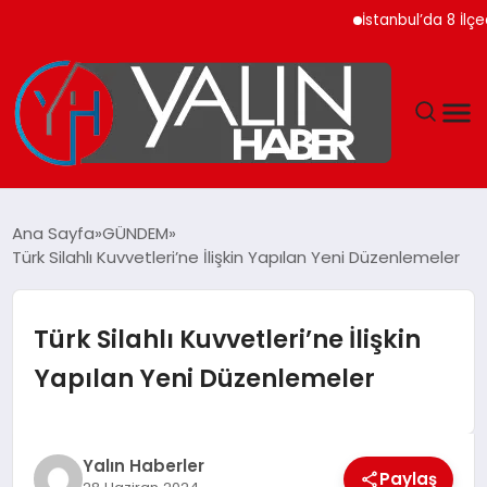
İstanbul’da 8 İlçede 2
GÜNDEM
Ana Sayfa
GÜNDEM
Türk Silahlı Kuvvetleri’ne İlişkin Yapılan Yeni Düzenlemeler
SPOR
DÜNYA
Türk Silahlı Kuvvetleri’ne İlişkin
Yapılan Yeni Düzenlemeler
EKONOMİ
YAŞAM
Yalın Haberler
Paylaş