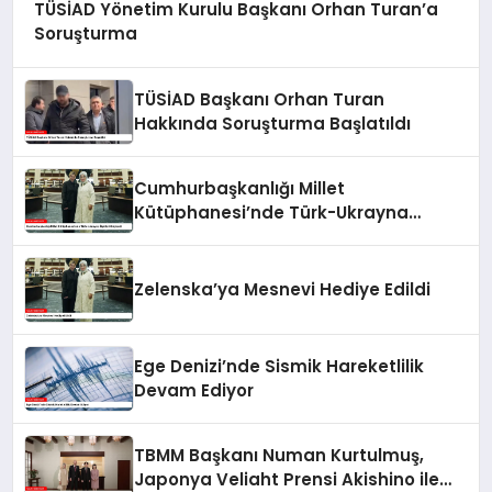
TÜSİAD Yönetim Kurulu Başkanı Orhan Turan’a
Soruşturma
TÜSİAD Başkanı Orhan Turan
Hakkında Soruşturma Başlatıldı
Cumhurbaşkanlığı Millet
Kütüphanesi’nde Türk-Ukrayna
İlişkileri Güçlendi
Zelenska’ya Mesnevi Hediye Edildi
Ege Denizi’nde Sismik Hareketlilik
Devam Ediyor
TBMM Başkanı Numan Kurtulmuş,
Japonya Veliaht Prensi Akishino ile