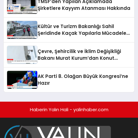
TMSF’den Yapılan Açıklamada
Şirketlere Kayyım Atanması Hakkında
Kültür ve Turizm Bakanlığı Sahil
Şeridinde Kaçak Yapılarla Mücadele
Ediyor
Çevre, Şehircilik ve İklim Değişikliği
Bakanı Murat Kurum’dan Konut
Kampanyaları Açıklaması
AK Parti 8. Olağan Büyük Kongresi’ne
Hazır
Haberin Yalın Hali - yalinhaber.com