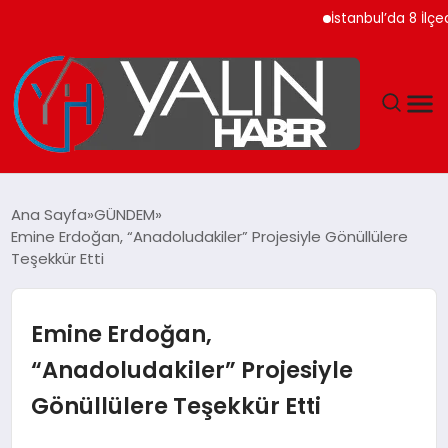
İstanbul’da 8 İlçede 
GÜNDEM
Ana Sayfa
GÜNDEM
Emine Erdoğan, “Anadoludakiler” Projesiyle Gönüllülere
SPOR
Teşekkür Etti
DÜNYA
Emine Erdoğan,
EKONOMİ
“Anadoludakiler” Projesiyle
Gönüllülere Teşekkür Etti
YAŞAM