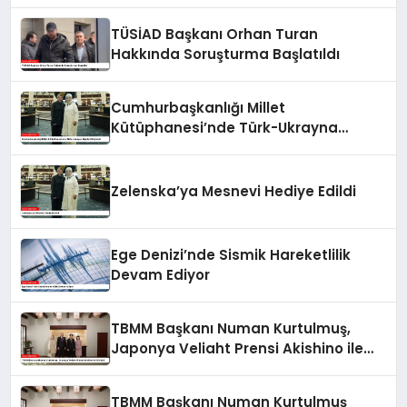
TÜSİAD Başkanı Orhan Turan
Hakkında Soruşturma Başlatıldı
Cumhurbaşkanlığı Millet
Kütüphanesi’nde Türk-Ukrayna
İlişkileri Güçlendi
Zelenska’ya Mesnevi Hediye Edildi
Ege Denizi’nde Sismik Hareketlilik
Devam Ediyor
TBMM Başkanı Numan Kurtulmuş,
Japonya Veliaht Prensi Akishino ile
Görüştü
TBMM Başkanı Numan Kurtulmuş