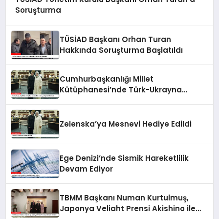
Soruşturma
TÜSİAD Başkanı Orhan Turan
Hakkında Soruşturma Başlatıldı
Cumhurbaşkanlığı Millet
Kütüphanesi’nde Türk-Ukrayna
İlişkileri Güçlendi
Zelenska’ya Mesnevi Hediye Edildi
Ege Denizi’nde Sismik Hareketlilik
Devam Ediyor
TBMM Başkanı Numan Kurtulmuş,
Japonya Veliaht Prensi Akishino ile