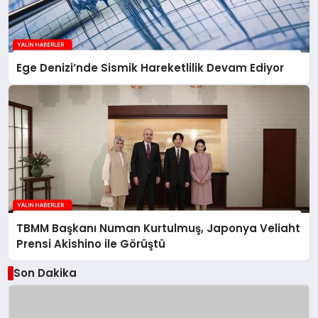
Ege Denizi’nde Sismik Hareketlilik Devam Ediyor
TBMM Başkanı Numan Kurtulmuş, Japonya Veliaht
Prensi Akishino ile Görüştü
Son Dakika