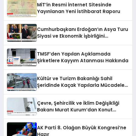
MİT’in Resmi İnternet Sitesinde
Yayınlanan Yeni İstihbarat Raporu
Cumhurbaşkanı Erdoğan’ın Asya Turu
Siyasi ve Ekonomik İşbirliğini
Güçlendirdi
TMSF’den Yapılan Açıklamada
Şirketlere Kayyım Atanması Hakkında
Kültür ve Turizm Bakanlığı Sahil
Şeridinde Kaçak Yapılarla Mücadele
Ediyor
Çevre, Şehircilik ve İklim Değişikliği
Bakanı Murat Kurum’dan Konut
Kampanyaları Açıklaması
AK Parti 8. Olağan Büyük Kongresi’ne
Hazır