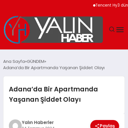
Tencent Hy3 dünya ge
GÜNDEM
Ana Sayfa
GÜNDEM
Adana’da Bir Apartmanda Yaşanan Şiddet Olayı
SPOR
DÜNYA
Adana’da Bir Apartmanda
Yaşanan Şiddet Olayı
EKONOMİ
YAŞAM
Yalın Haberler
Paylaş