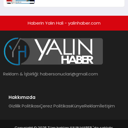
Haberin Yalın Hali - yalinhaber.com
Reklam & İşbirliği:
habersonuclari@gmail.com
Hakkımızda
Gizlilik Politikası
Çerez Politikası
Künye
Reklam
İletişim
Copyright © 2025 Tüm hakları YALIN HABER 'de saklıdır.