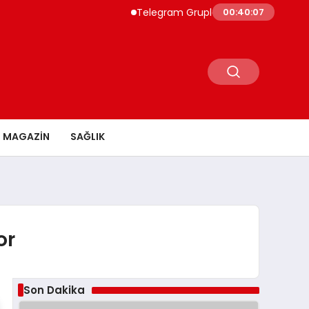
Telegram Grupları ile Doğru Topluluğa Ula
00:40:08
MAGAZİN
SAĞLIK
or
Son Dakika