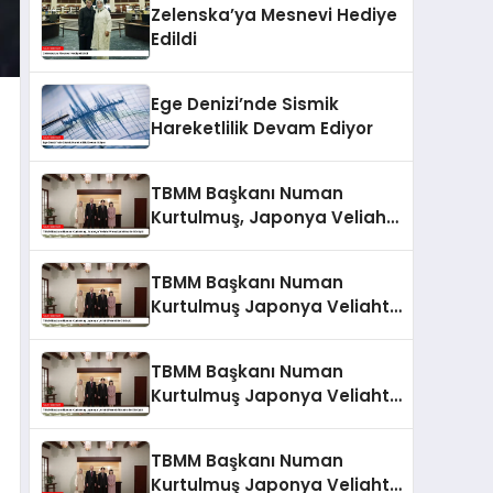
Zelenska’ya Mesnevi Hediye
Edildi
Ege Denizi’nde Sismik
Hareketlilik Devam Ediyor
TBMM Başkanı Numan
Kurtulmuş, Japonya Veliaht
Prensi Akishino ile Görüştü
TBMM Başkanı Numan
Kurtulmuş Japonya Veliaht
Prensi ile Görüştü
TBMM Başkanı Numan
Kurtulmuş Japonya Veliaht
Prensi Akishino ile Görüştü
TBMM Başkanı Numan
Kurtulmuş Japonya Veliaht