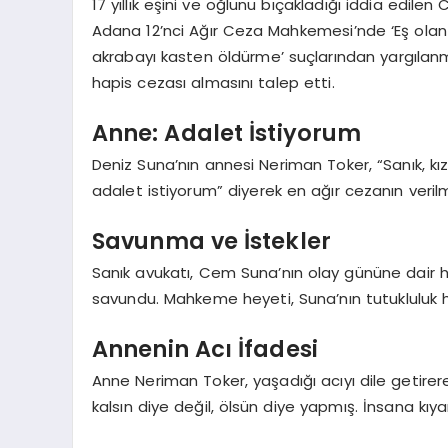
17 yıllık eşini ve oğlunu bıçakladığı iddia edil
Adana 12’nci Ağır Ceza Mahkemesi’nde ‘Eş olan
akrabayı kasten öldürme’ suçlarından yargılan
hapis cezası almasını talep etti.
Anne: Adalet İstiyorum
Deniz Suna’nın annesi Neriman Toker, “Sanık, k
adalet istiyorum” diyerek en ağır cezanın verilm
Savunma ve İstekler
Sanık avukatı, Cem Suna’nın olay gününe dair h
savundu. Mahkeme heyeti, Suna’nın tutukluluk h
Annenin Acı İfadesi
Anne Neriman Toker, yaşadığı acıyı dile getirere
kalsın diye değil, ölsün diye yapmış. İnsana kı