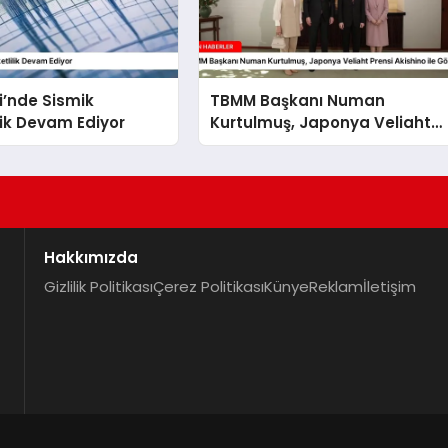
i’nde Sismik
TBMM Başkanı Numan
lik Devam Ediyor
Kurtulmuş, Japonya Veliaht
Prensi Akishino ile Görüştü
Hakkımızda
Gizlilik Politikası
Çerez Politikası
Künye
Reklam
İletişim