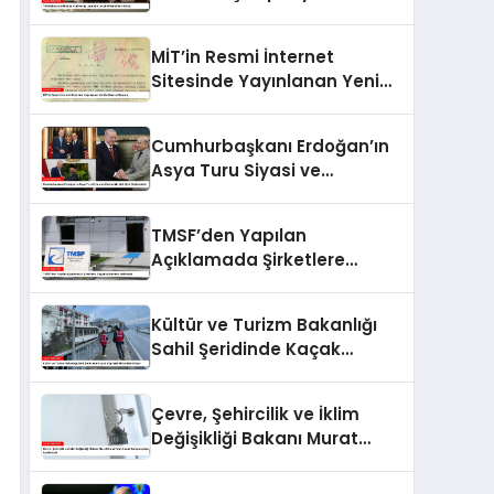
Prensi ile Görüştü
MİT’in Resmi İnternet
Sitesinde Yayınlanan Yeni
İstihbarat Raporu
Cumhurbaşkanı Erdoğan’ın
Asya Turu Siyasi ve
Ekonomik İşbirliğini
Güçlendirdi
TMSF’den Yapılan
Açıklamada Şirketlere
Kayyım Atanması Hakkında
Kültür ve Turizm Bakanlığı
Sahil Şeridinde Kaçak
Yapılarla Mücadele Ediyor
Çevre, Şehircilik ve İklim
Değişikliği Bakanı Murat
Kurum’dan Konut
Kampanyaları Açıklaması