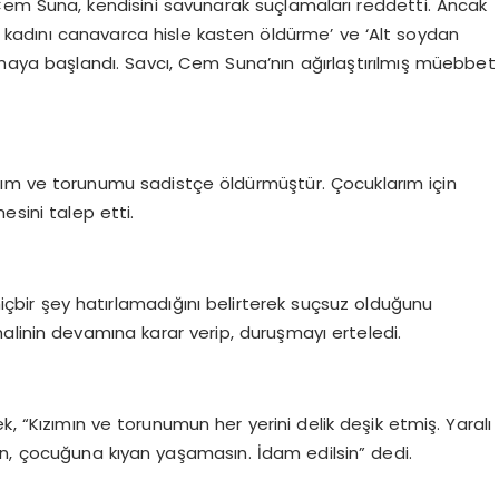
en Cem Suna, kendisini savunarak suçlamaları reddetti. Ancak
 kadını canavarca hisle kasten öldürme’ ve ‘Alt soydan
maya başlandı. Savcı, Cem Suna’nın ağırlaştırılmış müebbet
ızım ve torunumu sadistçe öldürmüştür. Çocuklarım için
esini talep etti.
içbir şey hatırlamadığını belirterek suçsuz olduğunu
alinin devamına karar verip, duruşmayı erteledi.
k, “Kızımın ve torunumun her yerini delik deşik etmiş. Yaralı
yan, çocuğuna kıyan yaşamasın. İdam edilsin” dedi.