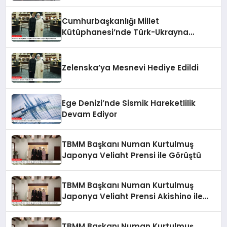
Cumhurbaşkanlığı Millet
Kütüphanesi’nde Türk-Ukrayna
İlişkileri Güçlendi
Zelenska’ya Mesnevi Hediye Edildi
Ege Denizi’nde Sismik Hareketlilik
Devam Ediyor
TBMM Başkanı Numan Kurtulmuş
Japonya Veliaht Prensi ile Görüştü
TBMM Başkanı Numan Kurtulmuş
Japonya Veliaht Prensi Akishino ile
Görüştü
TBMM Başkanı Numan Kurtulmuş,