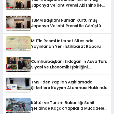
Japonya Veliaht Prensi Akishino ile
Görüştü
TBMM Başkanı Numan Kurtulmuş
Japonya Veliaht Prensi ile Görüştü
MİT’in Resmi İnternet Sitesinde
Yayınlanan Yeni İstihbarat Raporu
Cumhurbaşkanı Erdoğan’ın Asya Turu
Siyasi ve Ekonomik İşbirliğini
Güçlendirdi
TMSF’den Yapılan Açıklamada
Şirketlere Kayyım Atanması Hakkında
Kültür ve Turizm Bakanlığı Sahil
Şeridinde Kaçak Yapılarla Mücadele
Ediyor