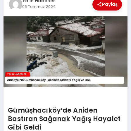
Yalın Haberler
EĞİTİM
Paylaş
05 Temmuz 2024
TEKNOLOJİ
MAGAZİN
SAĞLIK
Gümüşhacıköy’de Aniden
Bastıran Sağanak Yağış Hayalet
Gibi Geldi