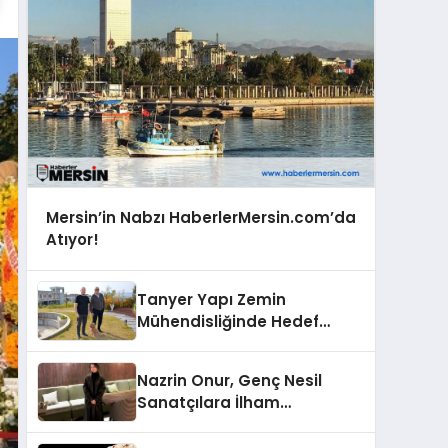
Mersin’in Nabzı HaberlerMersin.com’da
Atıyor!
Tanyer Yapı Zemin
Mühendisliğinde Hedef
Büyüttü
Nazrin Onur, Genç Nesil
Sanatçılara İlham
Kaynağı Olma Yolunda