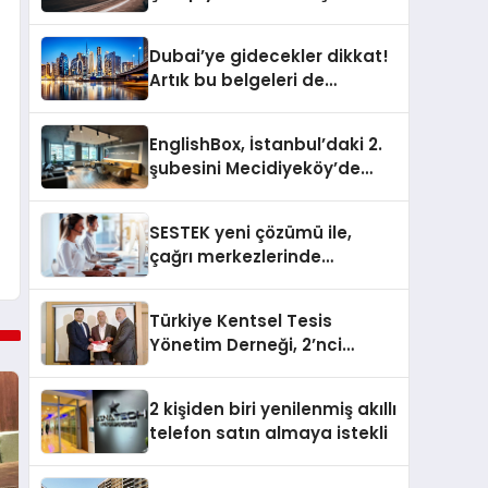
Doğu Kampüsünde
Gerçekleştirildi
Dubai’ye gidecekler dikkat!
Artık bu belgeleri de
sunmanız gerekiyor
EnglishBox, İstanbul’daki 2.
şubesini Mecidiyeköy’de
açıyor
SESTEK yeni çözümü ile,
çağrı merkezlerinde
kapasite planlama
verimliliğini 4 kat artırıyor
Türkiye Kentsel Tesis
Yönetim Derneği, 2’nci
Yönetim Kurulu Çalışma
Kampı düzenlendi
2 kişiden biri yenilenmiş akıllı
telefon satın almaya istekli