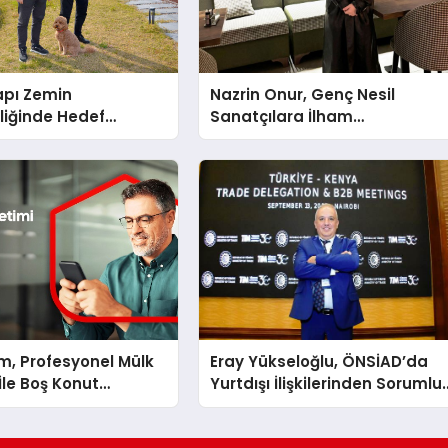
apı Zemin
Nazrin Onur, Genç Nesil
liğinde Hedef
Sanatçılara İlham
Kaynağı Olma Yolunda
m, Profesyonel Mülk
Eray Yükseloğlu, ÖNSİAD’da
İle Boş Konut
Yurtdışı İlişkilerinden Sorumlu
ritecek
Genel Başkan Yardımcısı Old