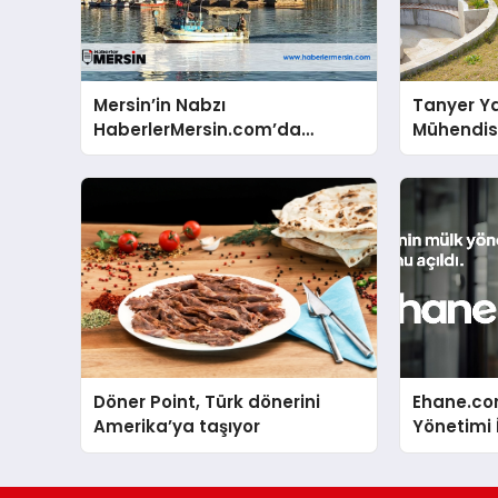
Mersin’in Nabzı
Tanyer Y
HaberlerMersin.com’da
Mühendis
Atıyor!
Büyüttü
Döner Point, Türk dönerini
Ehane.co
Amerika’ya taşıyor
Yönetimi 
Stokunu E