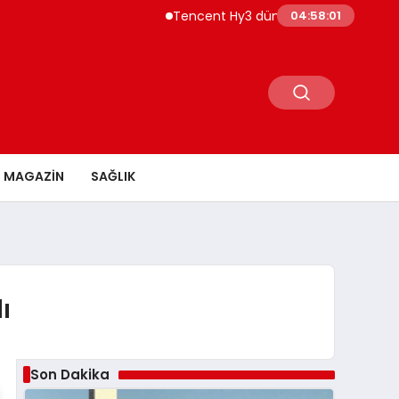
Tencent Hy3 dünya genelinde kullanıma su
04:58:02
MAGAZİN
SAĞLIK
ı
Son Dakika