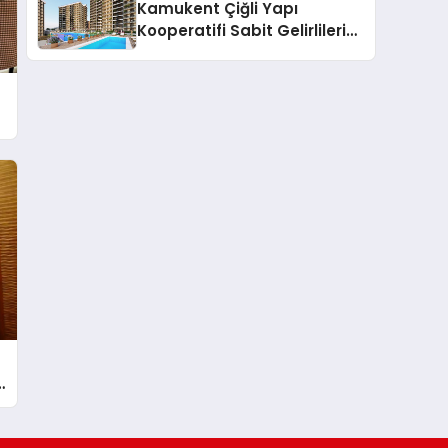
Kamukent Çiğli Yapı
Kooperatifi Sabit Gelirlileri
Hayallerindeki Eve
Kavuşturacak
u