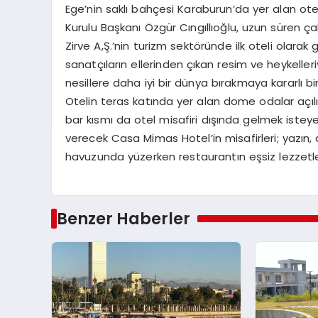
Ege’nin saklı bahçesi Karaburun’da yer alan otel
Kurulu Başkanı Özgür Cıngıllıoğlu, uzun süren ça
Zirve A,Ş.’nin turizm sektöründe ilk oteli olar
sanatçıların ellerinden çıkan resim ve heykeller
nesillere daha iyi bir dünya bırakmaya kararlı bir
Otelin teras katında yer alan dome odalar açılış
bar kısmı da otel misafiri dışında gelmek iste
verecek Casa Mimas Hotel’in misafirleri; yazın, d
havuzunda yüzerken restaurantın eşsiz lezzetl
Benzer Haberler