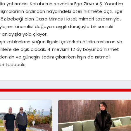
in yatırımcısı Karaburun sevdalısı Ege Zirve A.Ş. Yönetim
lışmalarının ardından hayalindeki oteli hizmete açtı. Ege
ak göz bebeği olan Casa Mimas Hotel; mimari tasarımıyla,
iyle, en önemlisi doğaya saygılı duruşuyla bir sonraki
 anlayışla yola çıkıyor.
a katılanların yoğun ilgisini çekerken otelin restoran ve
yenlere de açık olacak. 4 mevsim 12 ay boyunca hizmet
enizin ve güneşin tadını çıkarırken kışın da ısıtmalı
eri tadacak.