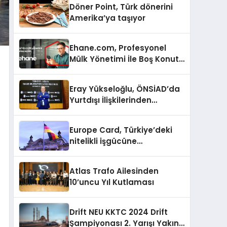
Döner Point, Türk dönerini
Amerika’ya taşıyor
Ehane.com, Profesyonel
Mülk Yönetimi İle Boş Konut
Stokunu Eritecek
Eray Yükseloğlu, ÖNSİAD’da
Yurtdışı İlişkilerinden
Sorumlu Genel Başkan
Yardımcısı Oldu
Europe Card, Türkiye’deki
nitelikli işgücüne
Almanya’da kariyer fırsatı
sununuyor
Atlas Trafo Ailesinden
10’uncu Yıl Kutlaması
Drift NEU KKTC 2024 Drift
Şampiyonası 2. Yarışı Yakın