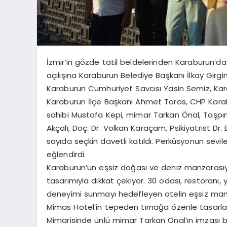
İzmir’in gözde tatil beldelerinden Karaburun’da 
açılışına Karaburun Belediye Başkanı İlkay Gir
Karaburun Cumhuriyet Savcısı Yasin Semiz, Kar
Karaburun İlçe Başkanı Ahmet Toros, CHP Karabu
sahibi Mustafa Kepi, mimar Tarkan Önal, Taşpı
Akçalı, Doç. Dr. Volkan Karaçam, Psikiyatrist Dr. 
sayıda seçkin davetli katıldı. Perküsyonun sevil
eğlendirdi.
Karaburun’un eşsiz doğası ve deniz manzarası
tasarımıyla dikkat çekiyor. 30 odası, restoranı
deneyimi sunmayı hedefleyen otelin eşsiz manz
Mimas Hotel’in tepeden tırnağa özenle tasarlana
Mimarisinde ünlü mimar Tarkan Önal’ın imzası b