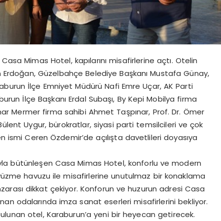
Casa Mimas Hotel, kapılarını misafirlerine açtı. Otelin
gin Erdoğan, Güzelbahçe Belediye Başkanı Mustafa Günay,
aburun İlçe Emniyet Müdürü Nafi Emre Uçar, AK Parti
run İlçe Başkanı Erdal Subaşı, By Kepi Mobilya firma
nar Mermer firma sahibi Ahmet Taşpınar, Prof. Dr. Ömer
Bülent Uygur, bürokratlar, siyasi parti temsilcileri ve çok
en ismi Ceren Özdemir’de açılışta davetlileri doyasıya
yla bütünleşen Casa Mimas Hotel, konforlu ve modern
, yüzme havuzu ile misafirlerine unutulmaz bir konaklama
arası dikkat çekiyor. Konforun ve huzurun adresi Casa
n odalarında imza sanat eserleri misafirlerini bekliyor.
ulunan otel, Karaburun’a yeni bir heyecan getirecek.