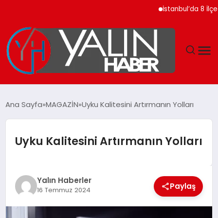
İstanbul’da 8 İlçede 2
GÜNDEM
Ana Sayfa
MAGAZİN
Uyku Kalitesini Artırmanın Yolları
SPOR
Uyku Kalitesini Artırmanın Yolları
DÜNYA
EKONOMİ
Yalın Haberler
Paylaş
16 Temmuz 2024
YAŞAM