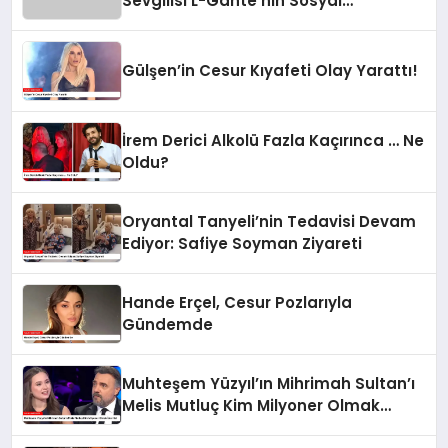
Sevgilisi L-Gante’nin Sosyal
Medyadaki Görüntüleri Olay Yarattı
Gülşen’in Cesur Kıyafeti Olay Yarattı!
İrem Derici Alkolü Fazla Kaçırınca … Ne
Oldu?
Oryantal Tanyeli’nin Tedavisi Devam
Ediyor: Safiye Soyman Ziyareti
Hande Erçel, Cesur Pozlarıyla
Gündemde
Muhteşem Yüzyıl’ın Mihrimah Sultan’ı
Melis Mutluç Kim Milyoner Olmak
İster’de!