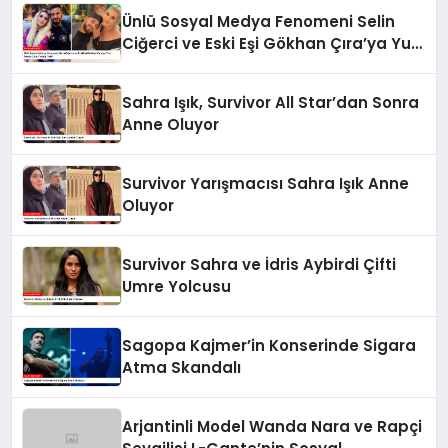
Ünlü Sosyal Medya Fenomeni Selin
Ciğerci ve Eski Eşi Gökhan Çıra’ya Yurt
Dışına Çıkış Yasağı Geldi
Sahra Işık, Survivor All Star’dan Sonra
Anne Oluyor
Survivor Yarışmacısı Sahra Işık Anne
Oluyor
Survivor Sahra ve İdris Aybirdi Çifti
Umre Yolcusu
Sagopa Kajmer’in Konserinde Sigara
Atma Skandalı
Arjantinli Model Wanda Nara ve Rapçi