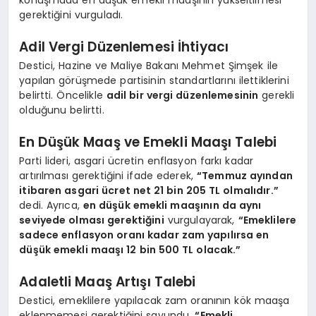
konuşmada en düşük emekli maaşının yükseltilmesi
gerektiğini vurguladı.
Adil Vergi Düzenlemesi İhtiyacı
Destici, Hazine ve Maliye Bakanı Mehmet Şimşek ile
yapılan görüşmede partisinin standartlarını ilettiklerini
belirtti. Öncelikle
adil bir vergi düzenlemesinin
gerekli
olduğunu belirtti.
En Düşük Maaş ve Emekli Maaşı Talebi
Parti lideri, asgari ücretin enflasyon farkı kadar
artırılması gerektiğini ifade ederek,
“Temmuz ayından
itibaren asgari ücret net 21 bin 205 TL olmalıdır.”
dedi. Ayrıca,
en düşük emekli maaşının da aynı
seviyede olması gerektiğini
vurgulayarak,
“Emeklilere
sadece enflasyon oranı kadar zam yapılırsa en
düşük emekli maaşı 12 bin 500 TL olacak.”
Adaletli Maaş Artışı Talebi
Destici, emeklilere yapılacak zam oranının kök maaşa
eklenmemesi gerektiğini savundu.
“Emekli