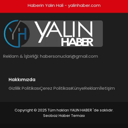
Haberin Yalın Hali - yalinhaber.com
Reklam & İşbirliği:
habersonuclari@gmail.com
Hakkımızda
Gizlilik Politikası
Çerez Politikası
Künye
Reklam
İletişim
Copyright © 2025 Tüm hakları YALIN HABER 'de saklıdır.
Seobaz Haber Teması