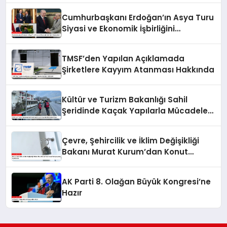
Cumhurbaşkanı Erdoğan’ın Asya Turu
Siyasi ve Ekonomik İşbirliğini
Güçlendirdi
TMSF’den Yapılan Açıklamada
Şirketlere Kayyım Atanması Hakkında
Kültür ve Turizm Bakanlığı Sahil
Şeridinde Kaçak Yapılarla Mücadele
Ediyor
Çevre, Şehircilik ve İklim Değişikliği
Bakanı Murat Kurum’dan Konut
Kampanyaları Açıklaması
AK Parti 8. Olağan Büyük Kongresi’ne
Hazır