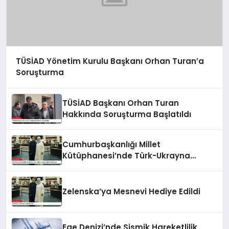
TÜSİAD Yönetim Kurulu Başkanı Orhan Turan’a
Soruşturma
TÜSİAD Başkanı Orhan Turan
Hakkında Soruşturma Başlatıldı
Cumhurbaşkanlığı Millet
Kütüphanesi’nde Türk-Ukrayna
İlişkileri Güçlendi
Zelenska’ya Mesnevi Hediye Edildi
Ege Denizi’nde Sismik Hareketlilik