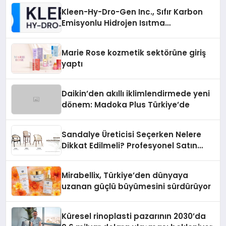
Kleen-Hy-Dro-Gen Inc., Sıfır Karbon
Emisyonlu Hidrojen Isıtma
Teknolojisinde ISO ve TSSA
Düzenleyici Onaylarını Aldı
Marie Rose kozmetik sektörüne giriş
yaptı
Daikin’den akıllı iklimlendirmede yeni
dönem: Madoka Plus Türkiye’de
Sandalye Üreticisi Seçerken Nelere
Dikkat Edilmeli? Profesyonel Satın
Alma Rehberi
Mirabellix, Türkiye’den dünyaya
uzanan güçlü büyümesini sürdürüyor
Küresel rinoplasti pazarının 2030’da