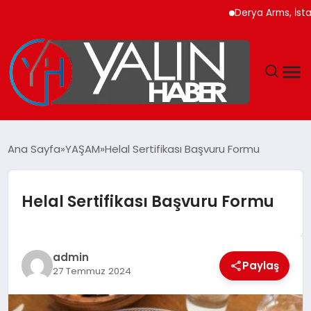
Derya Arms, İstanbul Pr
GÜNDEM
Ana Sayfa
YAŞAM
Helal Sertifikası Başvuru Formu
SPOR
Helal Sertifikası Başvuru Formu
DÜNYA
EKONOMİ
admin
Paylaş
27 Temmuz 2024
YAŞAM