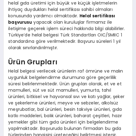
helal gıda üretimi için büyük ve küçük işletmelerin
ihtiyaç duydukları helal sertifikası sahibi olmaları
konusunda yardımcı olmaktadır.
Helal sertifikası
başvurusu
yapacak olan kuruluşlar firmamız ile
iletişime geçerek işlem süreci hakkında bilgi alabilirler.
Türkiye’de helal belgesi Türk Standartları OIC/SMIIC 1
standardına göre verilmektedir. Başvuru süreleri 1 yıl
olarak sınırlandırılmıştır.
Ürün Grupları
Helal belgesi verilecek ürünlerin raf ömrüne ve malın
uygunluk belgelendirme durumuna göre geçerlilik
süresi belirlenmektedir. Ürün grupları olarak, et ve et
mamulleri, süt ve süt mamulleri, yumurta, tahıl
ürünleri, bitkisel ve hayvansal sıvı ve katı yağlar, şeker
ve şekerleme ürünleri, meyve ve sebzeler, alkolsüz
meşrubatlar, bal ürünleri, besin takviye ürünleri, gıda
katkı maddeleri, balık ürünleri, baharat çeşitleri, hazır
yemekler gibi tüm gıda ürünleri için belgelendirme
yapılmaktadır. Başvuruda bulunan firmadan bu gıda
türlerinden hangisini üreteceğini belirtmesi istenir.