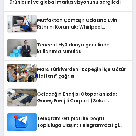
ürünlerini ve global marka vizyonunu sergiledi
Mutfaktan Çamaşır Odasına Evin
Ritmini Korumak: Whirlpool
Cihazlarında Dürüst Teknik Destek
Deneyimi
Tencent Hy3 dünya genelinde
kullanıma sunuldu
Mars Türkiye’den “Köpeğini İşe Götür
Haftası” çağrısı
Geleceğin Enerjisi Otoparkınızda:
Güneş Enerjili Carport (Solar
Otopark) Nedir?
Telegram Grupları ile Doğru
Topluluğa Ulaşın: Telegram’da İlgi
Alanına Uygun Grup Bulma