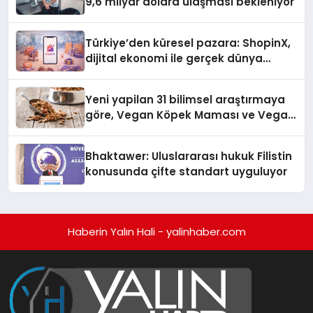
9,6 milyar dolara ulaşması bekleniyor
Türkiye’den küresel pazara: ShopinX,
dijital ekonomi ile gerçek dünya
alışverişini bir araya getirmeyi
hedefliyor
Yeni yapilan 31 bilimsel araştırmaya
göre, Vegan Köpek Maması ve Vegan
Kedi Mamasının İyi Sindirildiğini
Ortaya Koydu
Bhaktawer: Uluslararası hukuk Filistin
konusunda çifte standart uyguluyor
Haberin Yalın Hali - yalinhaber.com