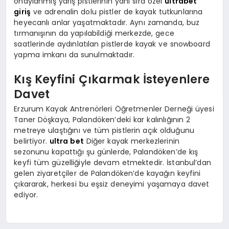
onaylanmış yarış pistlerinin yanı sıra özel
ultrabet
giriş
ve adrenalin dolu pistler de kayak tutkunlarına
heyecanlı anlar yaşatmaktadır. Aynı zamanda, buz
tırmanışının da yapılabildiği merkezde, gece
saatlerinde aydınlatılan pistlerde kayak ve snowboard
yapma imkanı da sunulmaktadır.
Kış Keyfini Çıkarmak İsteyenlere
Davet
Erzurum Kayak Antrenörleri Öğretmenler Derneği üyesi
Taner Döşkaya, Palandöken’deki kar kalınlığının 2
metreye ulaştığını ve tüm pistlerin açık olduğunu
belirtiyor.
ultra bet
Diğer kayak merkezlerinin
sezonunu kapattığı şu günlerde, Palandöken’de kış
keyfi tüm güzelliğiyle devam etmektedir. İstanbul’dan
gelen ziyaretçiler de Palandöken’de kayağın keyfini
çıkararak, herkesi bu eşsiz deneyimi yaşamaya davet
ediyor.