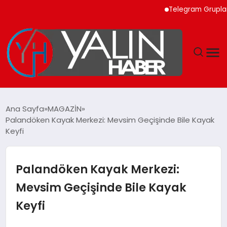
Telegram Grupları ile 
GÜNDEM
Ana Sayfa
MAGAZİN
Palandöken Kayak Merkezi: Mevsim Geçişinde Bile Kayak
SPOR
Keyfi
DÜNYA
Palandöken Kayak Merkezi:
EKONOMİ
Mevsim Geçişinde Bile Kayak
Keyfi
YAŞAM