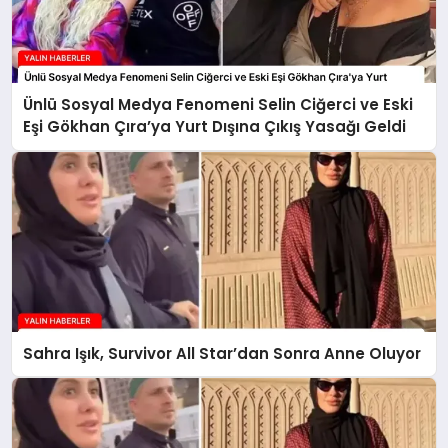
Ünlü Sosyal Medya Fenomeni Selin Ciğerci ve Eski
Eşi Gökhan Çıra’ya Yurt Dışına Çıkış Yasağı Geldi
Sahra Işık, Survivor All Star’dan Sonra Anne Oluyor