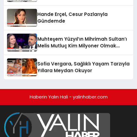
Hande Erçel, Cesur Pozlarıyla
Gündemde
Muhteşem Yüzyıl’ın Mihrimah Sultan’ı
Melis Mutluç Kim Milyoner Olmak
İster’de!
Sofia Vergara, Sağlıklı Yaşam Tarzıyla
Yıllara Meydan Okuyor
Haberin Yalın Hali - yalinhaber.com