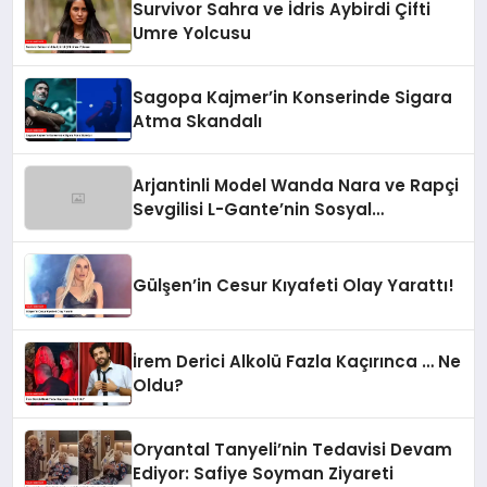
Survivor Sahra ve İdris Aybirdi Çifti
Umre Yolcusu
Sagopa Kajmer’in Konserinde Sigara
Atma Skandalı
Arjantinli Model Wanda Nara ve Rapçi
Sevgilisi L-Gante’nin Sosyal
Medyadaki Görüntüleri Olay Yarattı
Gülşen’in Cesur Kıyafeti Olay Yarattı!
İrem Derici Alkolü Fazla Kaçırınca … Ne
Oldu?
Oryantal Tanyeli’nin Tedavisi Devam
Ediyor: Safiye Soyman Ziyareti