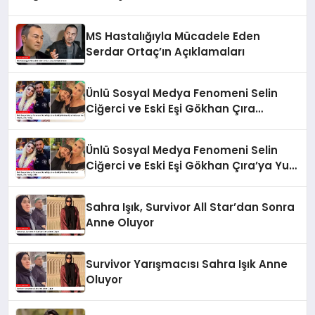
MS Hastalığıyla Mücadele Eden
Serdar Ortaç’ın Açıklamaları
Ünlü Sosyal Medya Fenomeni Selin
Ciğerci ve Eski Eşi Gökhan Çıra
Hakkında Yurt Dışına Çıkış Yasağı
Ünlü Sosyal Medya Fenomeni Selin
Ciğerci ve Eski Eşi Gökhan Çıra’ya Yurt
Dışına Çıkış Yasağı Geldi
Sahra Işık, Survivor All Star’dan Sonra
Anne Oluyor
Survivor Yarışmacısı Sahra Işık Anne
Oluyor