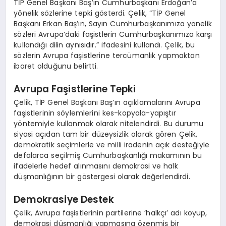
TİP Genel Başkanı Baş’ın Cumhurbaşkanı Erdoğan’a
yönelik sözlerine tepki gösterdi. Çelik, “TİP Genel
Başkanı Erkan Baş’ın, Sayın Cumhurbaşkanımıza yönelik
sözleri Avrupa’daki faşistlerin Cumhurbaşkanımıza karşı
kullandığı dilin aynısıdır.” ifadesini kullandı. Çelik, bu
sözlerin Avrupa faşistlerine tercümanlık yapmaktan
ibaret olduğunu belirtti.
Avrupa Faşistlerine Tepki
Çelik, TİP Genel Başkanı Baş’ın açıklamalarını Avrupa
faşistlerinin söylemlerini kes-kopyala-yapıştır
yöntemiyle kullanmak olarak nitelendirdi. Bu durumu
siyasi açıdan tam bir düzeysizlik olarak gören Çelik,
demokratik seçimlerle ve milli iradenin açık desteğiyle
defalarca seçilmiş Cumhurbaşkanlığı makamının bu
ifadelerle hedef alınmasını demokrasi ve halk
düşmanlığının bir göstergesi olarak değerlendirdi.
Demokrasiye Destek
Çelik, Avrupa faşistlerinin partilerine ‘halkçı’ adı koyup,
demokrasi düşmanlığı yapmasına özenmiş bir