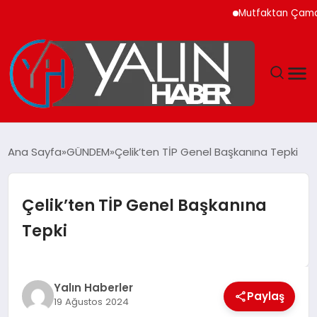
Mutfaktan Çamaşır Od
GÜNDEM
Ana Sayfa
GÜNDEM
Çelik’ten TİP Genel Başkanına Tepki
SPOR
Çelik’ten TİP Genel Başkanına
DÜNYA
Tepki
EKONOMİ
YAŞAM
Yalın Haberler
Paylaş
19 Ağustos 2024