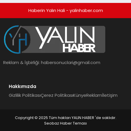
Haberin Yalın Hali - yalinhaber.com
Reklam & İşbirliği:
habersonuclari@gmail.com
Hakkımızda
Gizlilik Politikası
Çerez Politikası
Künye
Reklam
İletişim
Copyright © 2025 Tüm hakları YALIN HABER 'de saklıdır.
Seobaz Haber Teması