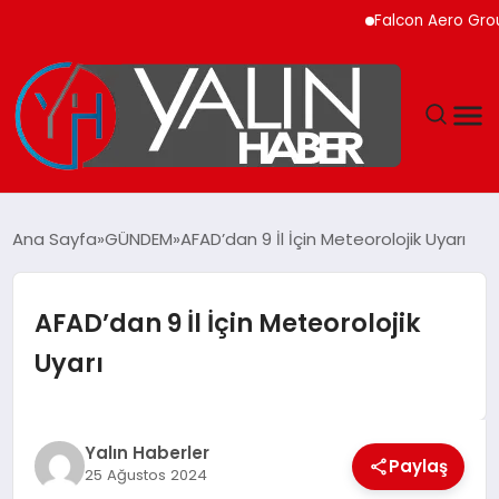
Falcon Aero Group, Kü
GÜNDEM
Ana Sayfa
GÜNDEM
AFAD’dan 9 İl İçin Meteorolojik Uyarı
SPOR
AFAD’dan 9 İl İçin Meteorolojik
DÜNYA
Uyarı
EKONOMİ
YAŞAM
Yalın Haberler
Paylaş
25 Ağustos 2024