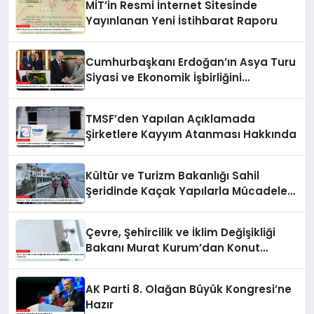
MİT’in Resmi İnternet Sitesinde
Yayınlanan Yeni İstihbarat Raporu
Cumhurbaşkanı Erdoğan’ın Asya Turu
Siyasi ve Ekonomik İşbirliğini
Güçlendirdi
TMSF’den Yapılan Açıklamada
Şirketlere Kayyım Atanması Hakkında
Kültür ve Turizm Bakanlığı Sahil
Şeridinde Kaçak Yapılarla Mücadele
Ediyor
Çevre, Şehircilik ve İklim Değişikliği
Bakanı Murat Kurum’dan Konut
Kampanyaları Açıklaması
AK Parti 8. Olağan Büyük Kongresi’ne
Hazır