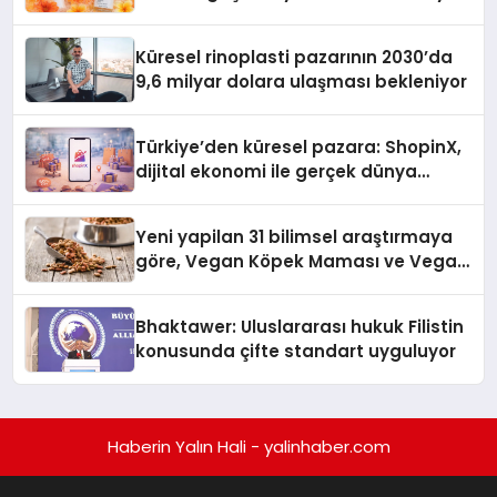
Küresel rinoplasti pazarının 2030’da
9,6 milyar dolara ulaşması bekleniyor
Türkiye’den küresel pazara: ShopinX,
dijital ekonomi ile gerçek dünya
alışverişini bir araya getirmeyi
hedefliyor
Yeni yapilan 31 bilimsel araştırmaya
göre, Vegan Köpek Maması ve Vegan
Kedi Mamasının İyi Sindirildiğini
Ortaya Koydu
Bhaktawer: Uluslararası hukuk Filistin
konusunda çifte standart uyguluyor
Haberin Yalın Hali - yalinhaber.com