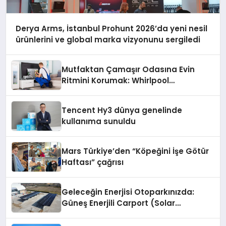
Derya Arms, İstanbul Prohunt 2026’da yeni nesil
ürünlerini ve global marka vizyonunu sergiledi
Mutfaktan Çamaşır Odasına Evin
Ritmini Korumak: Whirlpool
Cihazlarında Dürüst Teknik Destek
Deneyimi
Tencent Hy3 dünya genelinde
kullanıma sunuldu
Mars Türkiye’den “Köpeğini İşe Götür
Haftası” çağrısı
Geleceğin Enerjisi Otoparkınızda:
Güneş Enerjili Carport (Solar
Otopark) Nedir?