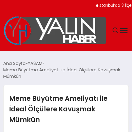
İstanbul’da 8 İlçede 20 
GÜNDEM
Ana Sayfa
YAŞAM
Meme Büyütme Ameliyatı ile İdeal Ölçülere Kavuşmak
SPOR
Mümkün
DÜNYA
Meme Büyütme Ameliyatı ile
EKONOMİ
İdeal Ölçülere Kavuşmak
Mümkün
YAŞAM