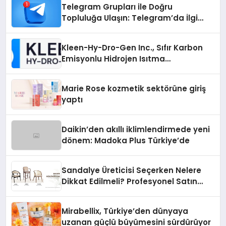
Telegram Grupları ile Doğru
Topluluğa Ulaşın: Telegram’da İlgi
Alanına Uygun Grup Bulma
Kleen-Hy-Dro-Gen Inc., Sıfır Karbon
Emisyonlu Hidrojen Isıtma
Teknolojisinde ISO ve TSSA
Düzenleyici Onaylarını Aldı
Marie Rose kozmetik sektörüne giriş
yaptı
Daikin’den akıllı iklimlendirmede yeni
dönem: Madoka Plus Türkiye’de
Sandalye Üreticisi Seçerken Nelere
Dikkat Edilmeli? Profesyonel Satın
Alma Rehberi
Mirabellix, Türkiye’den dünyaya
uzanan güçlü büyümesini sürdürüyor