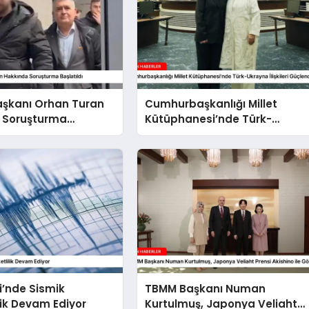
aşkanı Orhan Turan
Cumhurbaşkanlığı Millet
 Soruşturma
Kütüphanesi’nde Türk-
Ukrayna İlişkileri Güçlendi
i’nde Sismik
TBMM Başkanı Numan
lik Devam Ediyor
Kurtulmuş, Japonya Veliaht