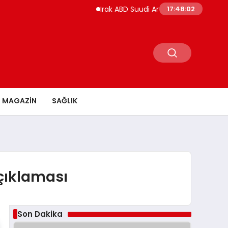
Irak ABD Suudi Arabistan Saldırılarını Kınadı 
17:48:03
MAGAZİN
SAĞLIK
çıklaması
Son Dakika