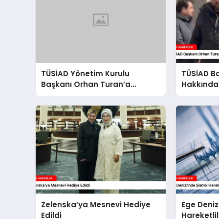
TÜSİAD Yönetim Kurulu
TÜSİAD B
Başkanı Orhan Turan’a
Hakkında
Soruşturma
Başlatıldı
Zelenska’ya Mesnevi Hediye
Ege Deniz
Edildi
Hareketli