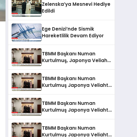
Zelenska’ya Mesnevi Hediye
Edildi
Ege Denizi’nde Sismik
Hareketlilik Devam Ediyor
TBMM Başkanı Numan
Kurtulmuş, Japonya Veliaht
Prensi Akishino ile Görüştü
TBMM Başkanı Numan
Kurtulmuş Japonya Veliaht
Prensi ile Görüştü
TBMM Başkanı Numan
Kurtulmuş Japonya Veliaht
Prensi Akishino ile Görüştü
TBMM Başkanı Numan
Kurtulmuş Japonya Veliaht