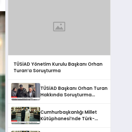
TÜSİAD Yönetim Kurulu Başkanı Orhan
Turan’a Soruşturma
TÜSİAD Başkanı Orhan Turan
Hakkında Soruşturma
Başlatıldı
Cumhurbaşkanlığı Millet
Kütüphanesi’nde Türk-
Ukrayna İlişkileri Güçlendi