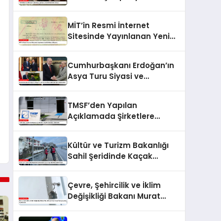
Prensi ile Görüştü
MİT’in Resmi İnternet
Sitesinde Yayınlanan Yeni
İstihbarat Raporu
Cumhurbaşkanı Erdoğan’ın
Asya Turu Siyasi ve
Ekonomik İşbirliğini
Güçlendirdi
TMSF’den Yapılan
Açıklamada Şirketlere
Kayyım Atanması Hakkında
Kültür ve Turizm Bakanlığı
Sahil Şeridinde Kaçak
Yapılarla Mücadele Ediyor
Çevre, Şehircilik ve İklim
Değişikliği Bakanı Murat
Kurum’dan Konut
Kampanyaları Açıklaması