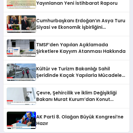
Yayınlanan Yeni İstihbarat Raporu
Cumhurbaşkanı Erdoğan’ın Asya Turu
Siyasi ve Ekonomik İşbirliğini
Güçlendirdi
TMSF’den Yapılan Açıklamada
Şirketlere Kayyım Atanması Hakkında
Kültür ve Turizm Bakanlığı Sahil
Şeridinde Kaçak Yapılarla Mücadele
Ediyor
Çevre, Şehircilik ve İklim Değişikliği
Bakanı Murat Kurum’dan Konut
Kampanyaları Açıklaması
AK Parti 8. Olağan Büyük Kongresi’ne
Hazır