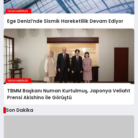
Ege Denizi’nde Sismik Hareketlilik Devam Ediyor
TBMM Başkanı Numan Kurtulmuş, Japonya Veliaht
Prensi Akishino ile Görüştü
Son Dakika