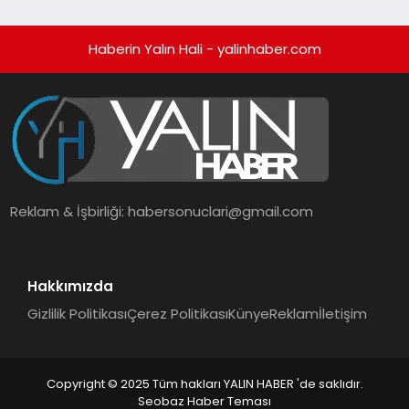
Haberin Yalın Hali - yalinhaber.com
Reklam & İşbirliği:
habersonuclari@gmail.com
Hakkımızda
Gizlilik Politikası
Çerez Politikası
Künye
Reklam
İletişim
Copyright © 2025 Tüm hakları YALIN HABER 'de saklıdır.
Seobaz Haber Teması