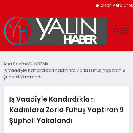
Falcon Aero Group, Kür
GÜNDEM
Ana Sayfa
GÜNDEM
İş Vaadiyle Kandırdıkları Kadınlara Zorla Fuhuş Yaptıran 9
SPOR
Şüpheli Yakalandı
DÜNYA
İş Vaadiyle Kandırdıkları
EKONOMİ
Kadınlara Zorla Fuhuş Yaptıran 9
Şüpheli Yakalandı
YAŞAM