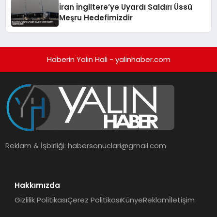
İran İngiltere’ye Uyardı Saldırı Üssü
Meşru Hedefimizdir
Haberin Yalın Hali - yalinhaber.com
Reklam & İşbirliği:
habersonuclari@gmail.com
Hakkımızda
Gizlilik Politikası
Çerez Politikası
Künye
Reklam
İletişim