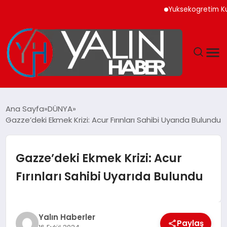
Yuksekogretim Kurumu Di
GÜNDEM
Ana Sayfa
DÜNYA
Gazze’deki Ekmek Krizi: Acur Fırınları Sahibi Uyarıda Bulundu
SPOR
DÜNYA
Gazze’deki Ekmek Krizi: Acur
Fırınları Sahibi Uyarıda Bulundu
EKONOMİ
YAŞAM
Yalın Haberler
Paylaş