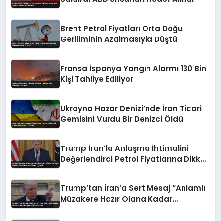
Brent Petrol Fiyatları Orta Doğu
Geriliminin Azalmasıyla Düştü
Fransa İspanya Yangın Alarmı 130 Bin
Kişi Tahliye Ediliyor
Ukrayna Hazar Denizi’nde İran Ticari
Gemisini Vurdu Bir Denizci Öldü
Trump İran’la Anlaşma İhtimalini
Değerlendirdi Petrol Fiyatlarına Dikkat
Çekti
Trump’tan İran’a Sert Mesaj “Anlamlı
Müzakere Hazır Olana Kadar
Görüşme Yok”