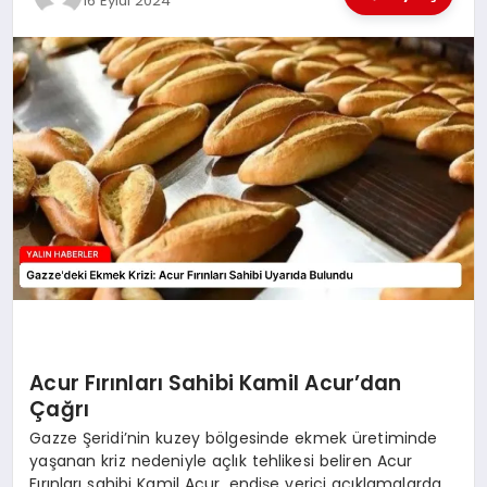
16 Eylül 2024
EĞİTİM
TEKNOLOJİ
MAGAZİN
SAĞLIK
Acur Fırınları Sahibi Kamil Acur’dan
Çağrı
Gazze Şeridi’nin kuzey bölgesinde ekmek üretiminde
yaşanan kriz nedeniyle açlık tehlikesi beliren Acur
Fırınları sahibi Kamil Acur, endişe verici açıklamalarda