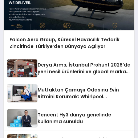
Falcon Aero Group, Küresel Havacılık Tedarik
Zincirinde Türkiye’den Dünyaya Açılıyor
Derya Arms, İstanbul Prohunt 2026’da
yeni nesil ürünlerini ve global marka
vizyonunu sergiledi
Mutfaktan Çamaşır Odasına Evin
Ritmini Korumak: Whirlpool
Cihazlarında Dürüst Teknik Destek
Deneyimi
Tencent Hy3 dünya genelinde
kullanıma sunuldu