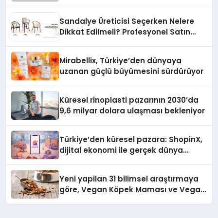
Sandalye Üreticisi Seçerken Nelere
Dikkat Edilmeli? Profesyonel Satın
Alma Rehberi
Mirabellix, Türkiye’den dünyaya
uzanan güçlü büyümesini sürdürüyor
Küresel rinoplasti pazarının 2030’da
9,6 milyar dolara ulaşması bekleniyor
Türkiye’den küresel pazara: ShopinX,
dijital ekonomi ile gerçek dünya
alışverişini bir araya getirmeyi
hedefliyor
Yeni yapilan 31 bilimsel araştırmaya
göre, Vegan Köpek Maması ve Vegan
Kedi Mamasının İyi Sindirildiğini
Ortaya Koydu