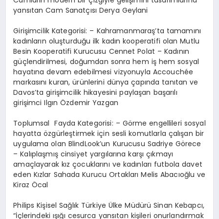
Camların modern bir çizgiyle gelişimini tasarımlarına
yansıtan Cam Sanatçısı Derya Geylani
Girişimcilik Kategorisi: – Kahramanmaraş’ta tamamını
kadınların oluşturduğu ilk kadın kooperatifi olan Mutlu
Besin Kooperatifi Kurucusu Cennet Polat – Kadının
güçlendirilmesi, doğumdan sonra hem iş hem sosyal
hayatına devam edebilmesi vizyonuyla Accouchée
markasını kuran, ürünlerini dünya çapında tanıtan ve
Davos’ta girişimcilik hikayesini paylaşan başarılı
girişimci Ilgın Özdemir Yazgan
Toplumsal Fayda Kategorisi: – Görme engellileri sosyal
hayatta özgürleştirmek için sesli komutlarla çalışan bir
uygulama olan BlindLook’un Kurucusu Sadriye Görece
– Kalıplaşmış cinsiyet yargılarına karşı çıkmayı
amaçlayarak kız çocuklarını ve kadınları futbola davet
eden Kızlar Sahada Kurucu Ortakları Melis Abacıoğlu ve
Kiraz Öcal
Philips Kişisel Sağlık Türkiye Ülke Müdürü Sinan Kebapcı,
“İçlerindeki ışığı cesurca yansıtan kişileri onurlandırmak