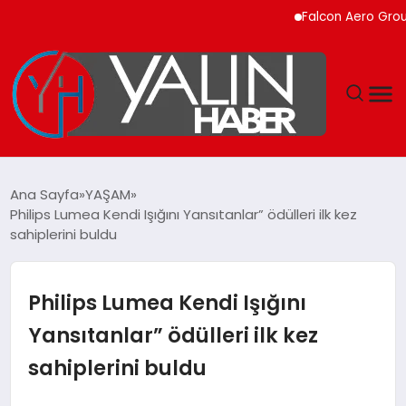
Falcon Aero Group, Küre
GÜNDEM
Ana Sayfa
YAŞAM
Philips Lumea Kendi Işığını Yansıtanlar” ödülleri ilk kez
SPOR
sahiplerini buldu
DÜNYA
Philips Lumea Kendi Işığını
EKONOMİ
Yansıtanlar” ödülleri ilk kez
sahiplerini buldu
YAŞAM