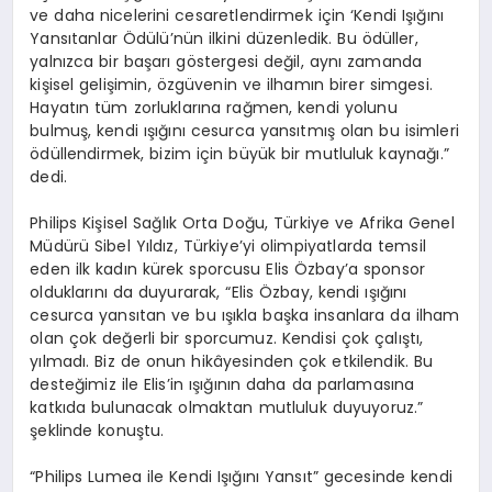
ve daha nicelerini cesaretlendirmek için ‘Kendi Işığını
Yansıtanlar Ödülü’nün ilkini düzenledik. Bu ödüller,
yalnızca bir başarı göstergesi değil, aynı zamanda
kişisel gelişimin, özgüvenin ve ilhamın birer simgesi.
Hayatın tüm zorluklarına rağmen, kendi yolunu
bulmuş, kendi ışığını cesurca yansıtmış olan bu isimleri
ödüllendirmek, bizim için büyük bir mutluluk kaynağı.”
dedi.
Philips Kişisel Sağlık Orta Doğu, Türkiye ve Afrika Genel
Müdürü Sibel Yıldız, Türkiye’yi olimpiyatlarda temsil
eden ilk kadın kürek sporcusu Elis Özbay’a sponsor
olduklarını da duyurarak, “Elis Özbay, kendi ışığını
cesurca yansıtan ve bu ışıkla başka insanlara da ilham
olan çok değerli bir sporcumuz. Kendisi çok çalıştı,
yılmadı. Biz de onun hikâyesinden çok etkilendik. Bu
desteğimiz ile Elis’in ışığının daha da parlamasına
katkıda bulunacak olmaktan mutluluk duyuyoruz.”
şeklinde konuştu.
“Philips Lumea ile Kendi Işığını Yansıt” gecesinde kendi