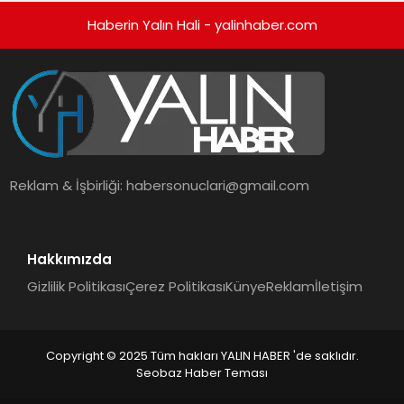
Haberin Yalın Hali - yalinhaber.com
Reklam & İşbirliği:
habersonuclari@gmail.com
Hakkımızda
Gizlilik Politikası
Çerez Politikası
Künye
Reklam
İletişim
Copyright © 2025 Tüm hakları YALIN HABER 'de saklıdır.
Seobaz Haber Teması