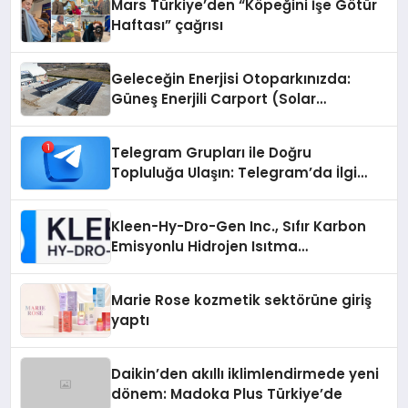
Mars Türkiye’den “Köpeğini İşe Götür
Haftası” çağrısı
Geleceğin Enerjisi Otoparkınızda:
Güneş Enerjili Carport (Solar
Otopark) Nedir?
Telegram Grupları ile Doğru
Topluluğa Ulaşın: Telegram’da İlgi
Alanına Uygun Grup Bulma
Kleen-Hy-Dro-Gen Inc., Sıfır Karbon
Emisyonlu Hidrojen Isıtma
Teknolojisinde ISO ve TSSA
Düzenleyici Onaylarını Aldı
Marie Rose kozmetik sektörüne giriş
yaptı
Daikin’den akıllı iklimlendirmede yeni
dönem: Madoka Plus Türkiye’de