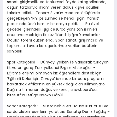
sanat, girişimcilik ve toplumsal fayda kategorilerinde,
özgün tarzlarıyla ilham veren dokuz kişiye ödülleri
takdim edildi. Tanem Sivar’ın moderatörlüğünde
gerçekleşen “Philips Lumea ile Kendi Işığını Yansıt”
gecesinde ünlü isimler bir araya geldi. Bu özel
gecede içlerindeki ışığı cesurca yansıtan isimleri
onurlandırmak için ilk kez “Kendi Işığını Yansıtanlar
Ödülü” töreni düzenlendi. Spor, sanat, girişimcilik ve
toplumsal fayda kategorilerinde verilen ödüllerin
sahipleri:
Spor Kategorisi: – Dünyayı yelken ile yarışarak turlayan
ilk ve en genç Türk yelkenci Ezgim Mıstıkoğlu –
Eğitime erişimi olmayan kız öğrencilere destek için
‘Eğitimli Kızlar için Zirveye’ isminde bir burs programı
başlatarak Afrika’nın en yüksek dağı olan Kilimanjaro
Dağı’na tırmanan dağcı, yelkenci, snowboard’cu,
kitesurf’cu Müge Naoko Gönül
Sanat Kategorisi: – Sustainable Art House Kurucusu ve
sürdürülebilir eserlerin yaratıcısı Sanatçı Deniz Sağdıç –