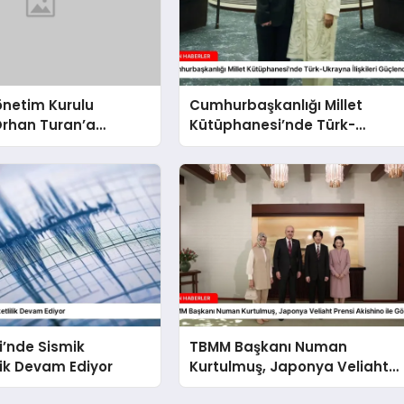
önetim Kurulu
Cumhurbaşkanlığı Millet
Orhan Turan’a
Kütüphanesi’nde Türk-
ma
Ukrayna İlişkileri Güçlendi
i’nde Sismik
TBMM Başkanı Numan
lik Devam Ediyor
Kurtulmuş, Japonya Veliaht
Prensi Akishino ile Görüştü