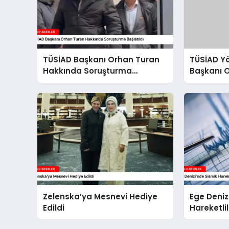
TÜSİAD Başkanı Orhan Turan
TÜSİAD Y
Hakkında Soruşturma
Başkanı 
Başlatıldı
Soruştur
Zelenska’ya Mesnevi Hediye
Ege Deniz
Edildi
Hareketli