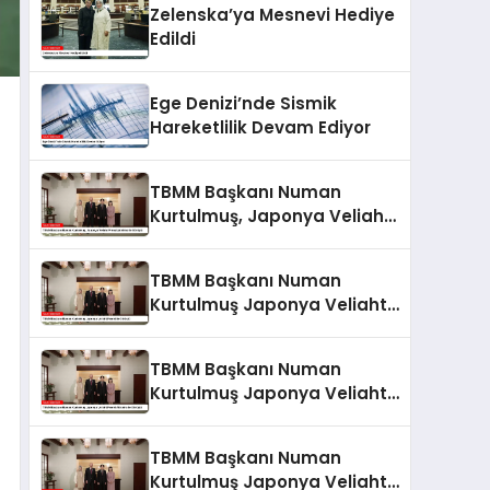
Zelenska’ya Mesnevi Hediye
Edildi
Ege Denizi’nde Sismik
Hareketlilik Devam Ediyor
TBMM Başkanı Numan
Kurtulmuş, Japonya Veliaht
Prensi Akishino ile Görüştü
TBMM Başkanı Numan
Kurtulmuş Japonya Veliaht
Prensi ile Görüştü
TBMM Başkanı Numan
Kurtulmuş Japonya Veliaht
Prensi Akishino ile Görüştü
TBMM Başkanı Numan
Kurtulmuş Japonya Veliaht