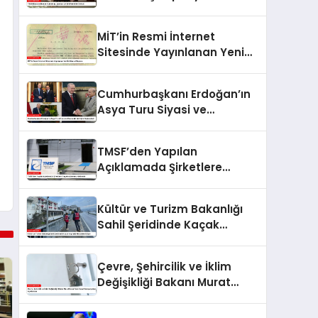
Prensi ile Görüştü
MİT’in Resmi İnternet
Sitesinde Yayınlanan Yeni
İstihbarat Raporu
Cumhurbaşkanı Erdoğan’ın
Asya Turu Siyasi ve
Ekonomik İşbirliğini
Güçlendirdi
TMSF’den Yapılan
Açıklamada Şirketlere
Kayyım Atanması Hakkında
Kültür ve Turizm Bakanlığı
Sahil Şeridinde Kaçak
Yapılarla Mücadele Ediyor
Çevre, Şehircilik ve İklim
Değişikliği Bakanı Murat
Kurum’dan Konut
Kampanyaları Açıklaması