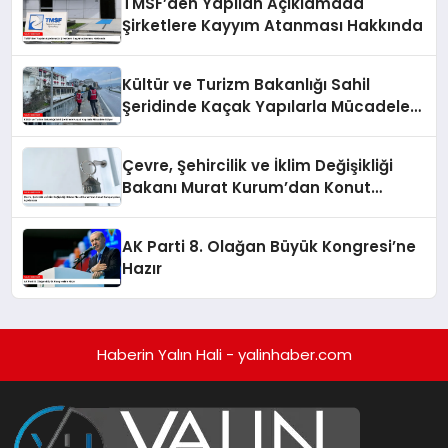
TMSF’den Yapılan Açıklamada
Şirketlere Kayyım Atanması Hakkında
Kültür ve Turizm Bakanlığı Sahil
Şeridinde Kaçak Yapılarla Mücadele
Ediyor
Çevre, Şehircilik ve İklim Değişikliği
Bakanı Murat Kurum’dan Konut
Kampanyaları Açıklaması
AK Parti 8. Olağan Büyük Kongresi’ne
Hazır
Haberin Yalın Hali - yalinhaber.com