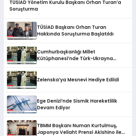
TÜSİAD Yönetim Kurulu Başkanı Orhan Turan’a
Soruşturma
TÜSİAD Başkanı Orhan Turan
Hakkında Soruşturma Başlatıldı
Cumhurbaşkanlığı Millet
Kütüphanesi’nde Türk-Ukrayna
İlişkileri Güçlendi
Zelenska’ya Mesnevi Hediye Edildi
Ege Denizi’nde Sismik Hareketlilik
Devam Ediyor
TBMM Başkanı Numan Kurtulmuş,
Japonya Veliaht Prensi Akishino ile