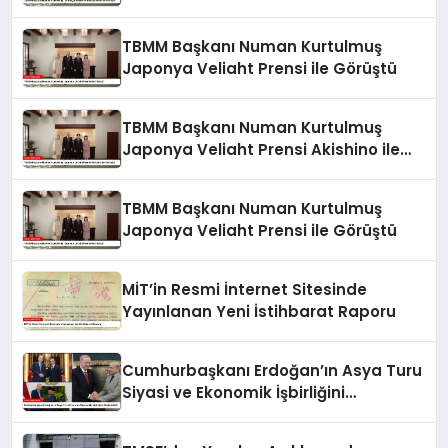
Görüştü
TBMM Başkanı Numan Kurtulmuş
Japonya Veliaht Prensi ile Görüştü
TBMM Başkanı Numan Kurtulmuş
Japonya Veliaht Prensi Akishino ile
Görüştü
TBMM Başkanı Numan Kurtulmuş
Japonya Veliaht Prensi ile Görüştü
MİT’in Resmi İnternet Sitesinde
Yayınlanan Yeni İstihbarat Raporu
Cumhurbaşkanı Erdoğan’ın Asya Turu
Siyasi ve Ekonomik İşbirliğini
Güçlendirdi