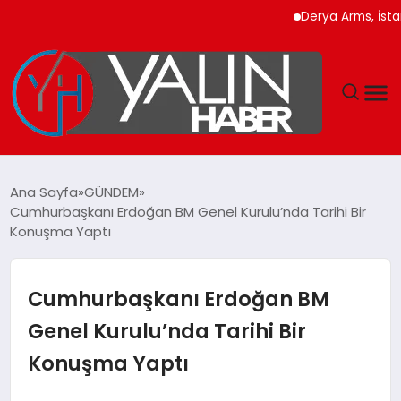
Derya Arms, İstanbul 
GÜNDEM
Ana Sayfa
GÜNDEM
Cumhurbaşkanı Erdoğan BM Genel Kurulu’nda Tarihi Bir
SPOR
Konuşma Yaptı
DÜNYA
Cumhurbaşkanı Erdoğan BM
EKONOMİ
Genel Kurulu’nda Tarihi Bir
Konuşma Yaptı
YAŞAM