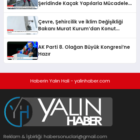
Şeridinde Kaçak Yapılarla Mücadele
Ediyor
Çevre, Şehircilik ve İklim Değişikliği
Bakanı Murat Kurum’dan Konut
Kampanyaları Açıklaması
AK Parti 8. Olağan Büyük Kongresi’ne
Hazır
Haberin Yalın Hali - yalinhaber.com
Reklam & İşbirliği:
habersonuclari@gmail.com