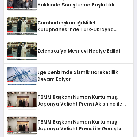
Hakkında Soruşturma Başlatıldı
Cumhurbaşkanlığı Millet
Kütüphanesi’nde Türk-Ukrayna
İlişkileri Güçlendi
Zelenska’ya Mesnevi Hediye Edildi
Ege Denizi’nde Sismik Hareketlilik
Devam Ediyor
TBMM Başkanı Numan Kurtulmuş,
Japonya Veliaht Prensi Akishino ile
Görüştü
TBMM Başkanı Numan Kurtulmuş
Japonya Veliaht Prensi ile Görüştü