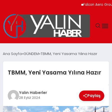
Falcon Aero Group, Kür
GÜNDEM
Ana Sayfa
GÜNDEM
TBMM, Yeni Yasama Yılına Hazır
SPOR
TBMM, Yeni Yasama Yılına Hazır
DÜNYA
EKONOMİ
Yalın Haberler
Paylaş
28 Eylül 2024
YAŞAM