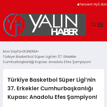
Tencent Hy3 dünya ge
GÜNDEM
Ana Sayfa
GÜNDEM
Türkiye Basketbol Süper Ligi’nin 37. Erkekler
SPOR
Cumhurbaşkanlığı Kupası: Anadolu Efes Şampiyon!
DÜNYA
Türkiye Basketbol Süper Ligi’nin
EKONOMİ
37. Erkekler Cumhurbaşkanlığı
Kupası: Anadolu Efes Şampiyon!
YAŞAM