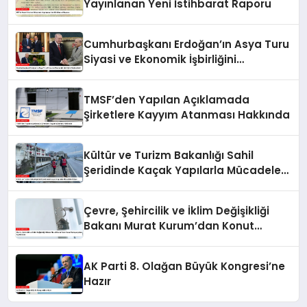
Yayınlanan Yeni İstihbarat Raporu
Cumhurbaşkanı Erdoğan’ın Asya Turu
Siyasi ve Ekonomik İşbirliğini
Güçlendirdi
TMSF’den Yapılan Açıklamada
Şirketlere Kayyım Atanması Hakkında
Kültür ve Turizm Bakanlığı Sahil
Şeridinde Kaçak Yapılarla Mücadele
Ediyor
Çevre, Şehircilik ve İklim Değişikliği
Bakanı Murat Kurum’dan Konut
Kampanyaları Açıklaması
AK Parti 8. Olağan Büyük Kongresi’ne
Hazır