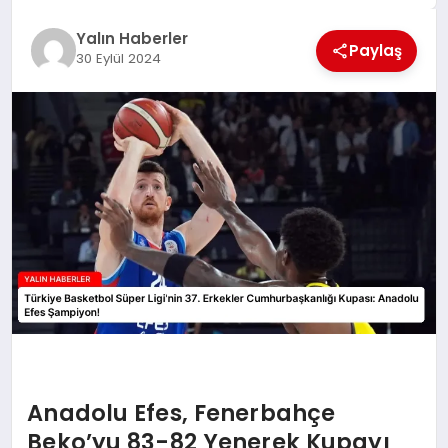
EĞİTİM
Yalın Haberler
Paylaş
30 Eylül 2024
TEKNOLOJİ
MAGAZİN
SAĞLIK
Anadolu Efes, Fenerbahçe
Beko’yu 83-82 Yenerek Kupayı