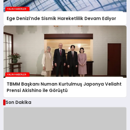
Ege Denizi’nde Sismik Hareketlilik Devam Ediyor
TBMM Başkanı Numan Kurtulmuş Japonya Veliaht
Prensi Akishino ile Görüştü
Son Dakika