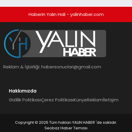
Haberin Yalın Hali - yalinhaber.com
Reklam & İşbirliği:
habersonuclari@gmail.com
Hakkımızda
Gizlilik Politikası
Çerez Politikası
Künye
Reklam
İletişim
Copyright © 2025 Tüm hakları YALIN HABER 'de saklıdır.
Seobaz Haber Teması