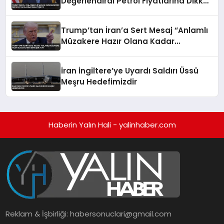
Değerlendirdi Petrol Fiyatlarına Dikkat
Çekti
Trump’tan İran’a Sert Mesaj “Anlamlı
Müzakere Hazır Olana Kadar
Görüşme Yok”
İran İngiltere’ye Uyardı Saldırı Üssü
Meşru Hedefimizdir
Haberin Yalın Hali - yalinhaber.com
Reklam & İşbirliği:
habersonuclari@gmail.com