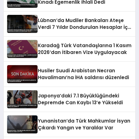
Kınadı Egemenlik İhlali Dedi
Lübnan’da Mudiler Bankaları Ateşe
Verdi 7 Yıldır Dondurulan Hesaplar İçin
Eylem Yaptı
Karadağ Türk Vatandaşlarına 1 Kasım
2026’dan İtibaren Vize Uygulayacak
Husiler Suudi Arabistan Necran
Havalimanı’na İHA saldırısı düzenledi
Japonya’daki 7.1 Büyüklüğündeki
Depremde Can Kaybı 13’e Yükseldi
Yunanistan’da Türk Mahkumlar İsyan
Çıkardı Yangın ve Yaralılar Var