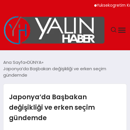
Yuksekogretim Kurumu Di
GÜNDEM
Ana Sayfa
DÜNYA
Japonya’da Başbakan değişikliği ve erken seçim
SPOR
gündemde
DÜNYA
Japonya’da Başbakan
EKONOMİ
değişikliği ve erken seçim
gündemde
YAŞAM