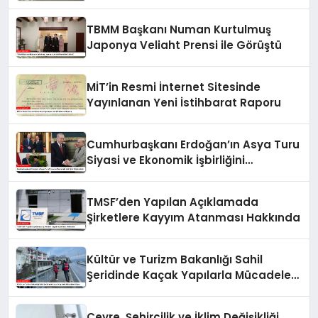
Görüştü
TBMM Başkanı Numan Kurtulmuş
Japonya Veliaht Prensi ile Görüştü
MİT’in Resmi İnternet Sitesinde
Yayınlanan Yeni İstihbarat Raporu
Cumhurbaşkanı Erdoğan’ın Asya Turu
Siyasi ve Ekonomik İşbirliğini
Güçlendirdi
TMSF’den Yapılan Açıklamada
Şirketlere Kayyım Atanması Hakkında
Kültür ve Turizm Bakanlığı Sahil
Şeridinde Kaçak Yapılarla Mücadele
Ediyor
Çevre, Şehircilik ve İklim Değişikliği