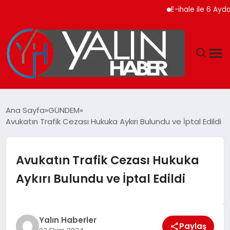
E-ihale ile 6 Ayda 2.7 M
GÜNDEM
Ana Sayfa
GÜNDEM
Avukatın Trafik Cezası Hukuka Aykırı Bulundu ve İptal Edildi
SPOR
DÜNYA
Avukatın Trafik Cezası Hukuka
Aykırı Bulundu ve İptal Edildi
EKONOMİ
YAŞAM
Yalın Haberler
Paylaş